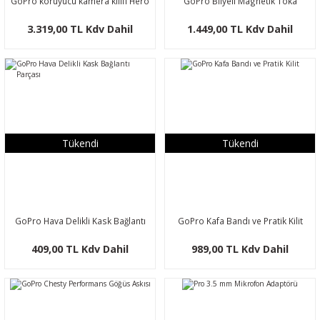
GoPro koruyucu kamera kılıfı Hero
GoPro Bilyeli Magnetik Toka
9-10-11 -12(su geçirmez housing)
3.319,00 TL Kdv Dahil
1.449,00 TL Kdv Dahil
Tükendi
Tükendi
GoPro Hava Delikli Kask Bağlantı
GoPro Kafa Bandı ve Pratik Kilit
Parçası
409,00 TL Kdv Dahil
989,00 TL Kdv Dahil