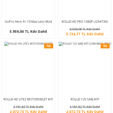
GoPro Hero 9 / 10 Max Lens Mod
ROLLEI HD PRO 1080P UZAKTAN
KUMANDA
6.026,08 TL Kdv Dahil
5.959,00 TL Kdv Dahil
5.724,77 TL Kdv Dahil
%5
%5
ROLLEI HD LITE2 MOTORSIKLET KITI
ROLLEI 12V SARJ KITI
(USB+ARAC+PRIZ)
2.181,82 TL Kdv Dahil
2.181,82 TL Kdv Dahil
2.072,73 TL Kdv Dahil
2.072,73 TL Kdv Dahil