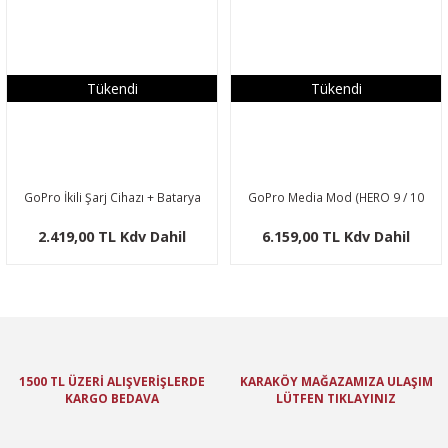
Tükendi
Tükendi
GoPro İkili Şarj Cihazı + Batarya
GoPro Media Mod (HERO 9 / 10
(HERO8/7/6/5 Black)
Black)
2.419,00 TL Kdv Dahil
6.159,00 TL Kdv Dahil
1500 TL ÜZERİ ALIŞVERİŞLERDE
KARAKÖY MAĞAZAMIZA ULAŞIM
KARGO BEDAVA
LÜTFEN TIKLAYINIZ