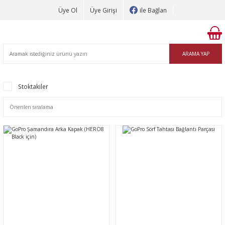
Üye Ol
Üye Girişi
ile Bağlan
ARAMA YAP
Stoktakiler