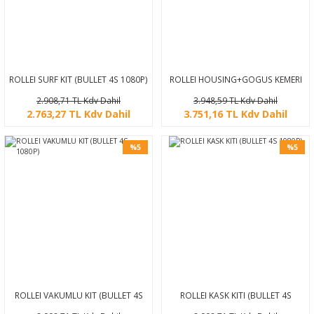
ROLLEI SURF KIT (BULLET 4S 1080P)
ROLLEI HOUSING+GOGUS KEMERI
(BULLET 4S 1080P)
2.908,71 TL Kdv Dahil
3.948,59 TL Kdv Dahil
2.763,27 TL Kdv Dahil
3.751,16 TL Kdv Dahil
%5
%5
ROLLEI VAKUMLU KIT (BULLET 4S
ROLLEI KASK KITI (BULLET 4S
1080P)
1080P)