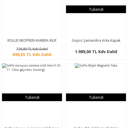
Tükendi
ROLLEI NEOPREN KAMERA KILIF
Gopro Şamandıra Arka Kapak
(Hero9 -hero 10Black Için)
726,89 TL Kdv Dahil
1.989,00 TL Kdv Dahil
690,55 TL Kdv Dahil
Tükendi
Tükendi