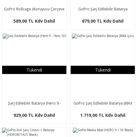
GoPro Rollcage (Koruyucu Çerçeve
GoPro Şarj Edilebilir Batarya
+ HERO8 Black için Değiştirilebilir
HERO8/7/6/5 Black
589,00 TL Kdv Dahil
879,00 TL Kdv Dahil
Lens)
Tükendi
Tükendi
Şarj Edilebilir Batarya (Hero 9 -
GoPro Şarj Edilebilir Batarya (MAX
Hero 10)
için)
929,00 TL Kdv Dahil
1.719,00 TL Kdv Dahil