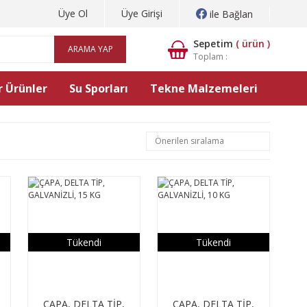
Üye Ol
Üye Girişi
ile Bağlan
Sepetim
(
ürün )
ARAMA YAP
Toplam :
 Ürünler
Su Sporları
Tekne Malzemeleri
Tükendi
Tükendi
ÇAPA, DELTA TİP,
ÇAPA, DELTA TİP,