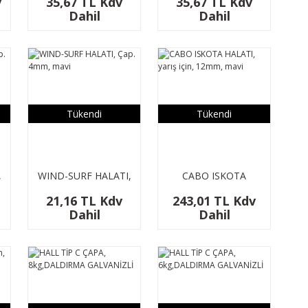
v
35,67 TL Kdv
35,67 TL Kdv
sarı
kırmızı
Dahil
Dahil
Tükendi
Tükendi
,
WIND-SURF HALATI,
CABO ISKOTA
Çap. 4mm, mavi
HALATI, yarış için,
21,16 TL Kdv
243,01 TL Kdv
12mm, mavi
Dahil
Dahil