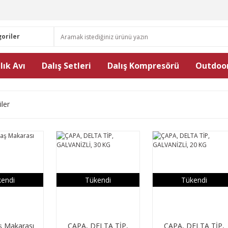
lık Avı
Dalış Setleri
Dalış Kompresörü
Outdoor
iler
endi
Tükendi
Tükendi
aş Makarası
ÇAPA, DELTA TİP,
ÇAPA, DELTA TİP,