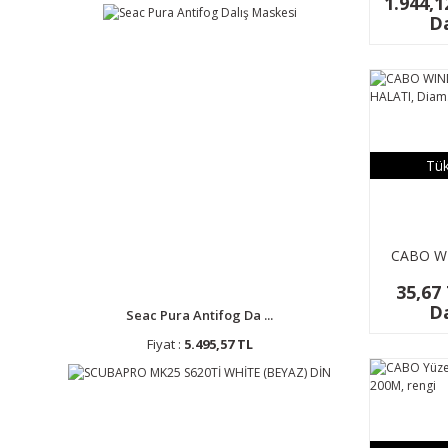
1.944,1
Da
Tük
CABO W
HALATI, 
35,67
m
Da
Seac Pura Antifog Da ...
Fiyat :
5.495,57 TL