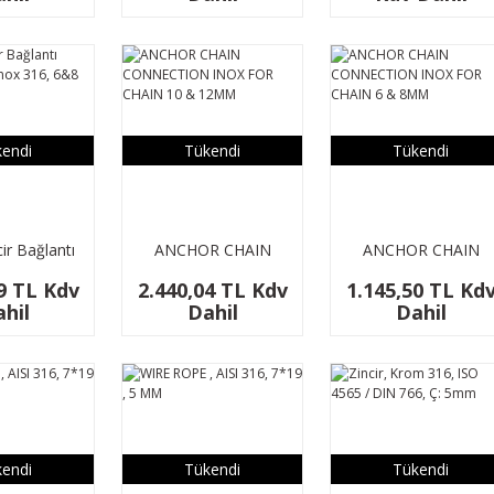
endi
Tükendi
Tükendi
ir Bağlantı
ANCHOR CHAIN
ANCHOR CHAIN
örü, Inox
CONNECTION INOX
CONNECTION INOX
9 TL Kdv
2.440,04 TL Kdv
1.145,50 TL Kd
 mm zincir
FOR CHAIN 10 &
FOR CHAIN 6 &
hil
Dahil
Dahil
çin
12MM
8MM
endi
Tükendi
Tükendi