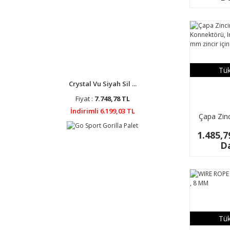
Tük
Crystal Vu Siyah Sil ...
Fiyat :
7.748,78 TL
İndirimli 6.199,03 TL
Çapa Zinc
Konnekt
1.485,7
316, 6&8
Da
i
Tük