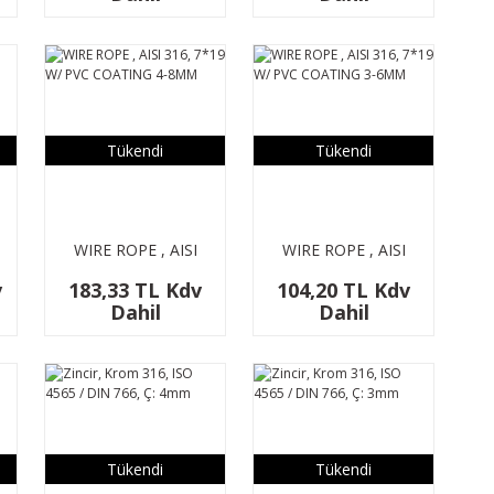
zincir için
Tükendi
Tükendi
WIRE ROPE , AISI
WIRE ROPE , AISI
316, 7*19 W/ PVC
316, 7*19 W/ PVC
v
183,33 TL Kdv
104,20 TL Kdv
COATING 4-8MM
COATING 3-6MM
Dahil
Dahil
Tükendi
Tükendi