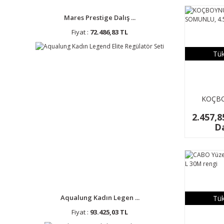
Mares Prestige Dalış ...
Fiyat :
72.486,83 TL
Tük
KOÇB
ALTTAN 
2.457,8
4.5'',
Da
Aqualung Kadın Legen ...
Tük
Fiyat :
93.425,03 TL