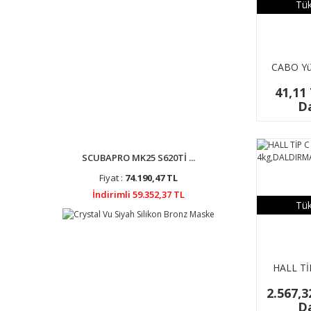
Tük
CABO Yüz
10mm, 20
41,11
Da
SCUBAPRO MK25 S620Tİ ...
Fiyat :
74.190,47 TL
İndirimli 59.352,37 TL
Tük
HALL Tİ
4kg,D
2.567,3
GALV
Da