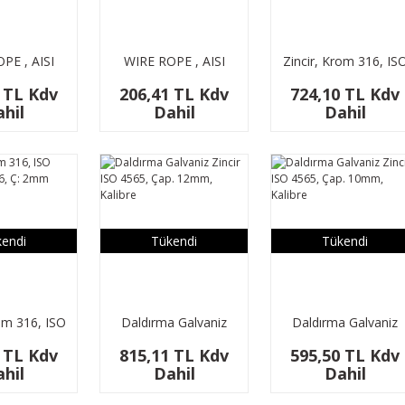
PE , AISI
WIRE ROPE , AISI
Zincir, Krom 316, IS
19 , 8 MM
316, 7*19 , 5 MM
4565 / DIN 766, Ç:
 TL Kdv
206,41 TL Kdv
724,10 TL Kdv
5mm
hil
Dahil
Dahil
endi
Tükendi
Tükendi
rom 316, ISO
Daldırma Galvaniz
Daldırma Galvaniz
IN 766, Ç:
Zincir ISO 4565, Çap.
Zincir ISO 4565, Çap
 TL Kdv
815,11 TL Kdv
595,50 TL Kdv
mm
12mm, Kalibre
10mm, Kalibre
hil
Dahil
Dahil