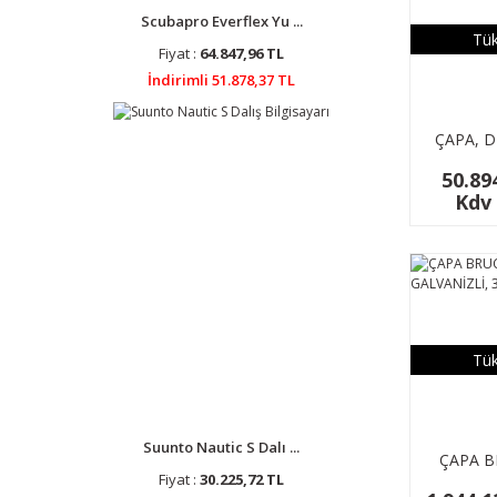
Scubapro Everflex Yu ...
Tük
Fiyat :
64.847,96 TL
İndirimli 51.878,37 TL
ÇAPA, D
INOX 31
50.89
Kdv 
Tük
Suunto Nautic S Dalı ...
ÇAPA B
Fiyat :
30.225,72 TL
GALVANİZ