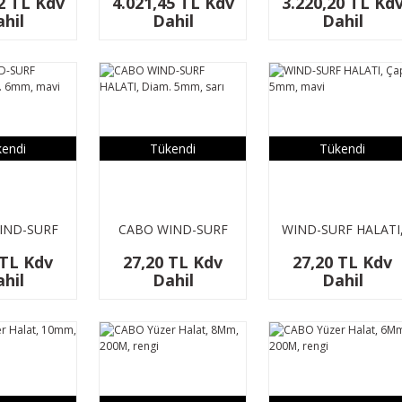
2 TL Kdv
4.021,45 TL Kdv
3.220,20 TL Kd
hil
Dahil
Dahil
endi
Tükendi
Tükendi
IND-SURF
CABO WIND-SURF
WIND-SURF HALATI
Diam. 6mm,
HALATI, Diam. 5mm,
Çap. 5mm, mavi
 TL Kdv
27,20 TL Kdv
27,20 TL Kdv
avi
sarı
hil
Dahil
Dahil