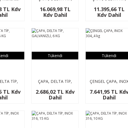
GALVANİZLİ, 30 KG
GALVANİZLİ, 20 KG
8 TL Kdv
16.069,98 TL
11.395,66 TL
hil
Kdv Dahil
Kdv Dahil
endi
Tükendi
Tükendi
ELTA TİP,
ÇAPA, DELTA TİP,
ÇENGEL ÇAPA, INO
ZLİ, 8 KG
GALVANİZLİ, 6 KG
304,,4 kg
5 TL Kdv
2.686,02 TL Kdv
7.641,95 TL Kd
hil
Dahil
Dahil