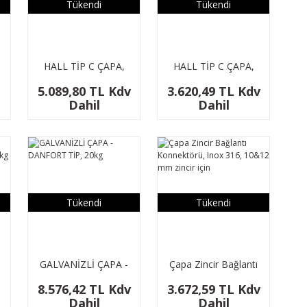
Tükendi
Tükendi
HALL TİP C ÇAPA,
HALL TİP C ÇAPA,
8kg,DALDIRMA
6kg,DALDIRMA
5.089,80 TL Kdv
3.620,49 TL Kdv
GALVANİZLİ
GALVANİZLİ
Dahil
Dahil
Tükendi
Tükendi
GALVANİZLİ ÇAPA -
Çapa Zincir Bağlantı
DANFORT TİP, 20kg
Konnektörü, Inox
8.576,42 TL Kdv
3.672,59 TL Kdv
316, 10&12 mm
Dahil
Dahil