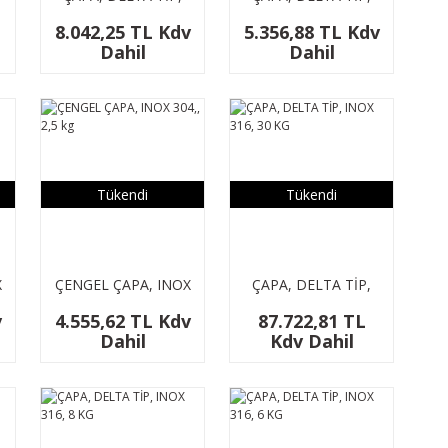
GALVANİZLİ, 15 KG
GALVANİZLİ, 10 KG
8.042,25 TL Kdv
5.356,88 TL Kdv
Dahil
Dahil
Tükendi
Tükendi
X
ÇENGEL ÇAPA, INOX
ÇAPA, DELTA TİP,
304,, 2,5 kg
INOX 316, 30 KG
v
4.555,62 TL Kdv
87.722,81 TL
Dahil
Kdv Dahil