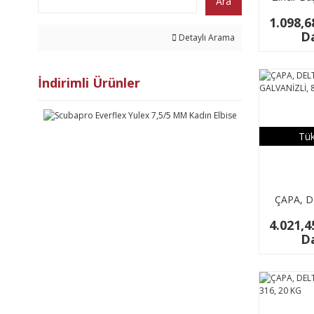
Ara
1.098,6
Da
Detaylı Arama
İndirimli Ürünler
Tük
ÇAPA, D
GALVANİ
4.021,4
Da