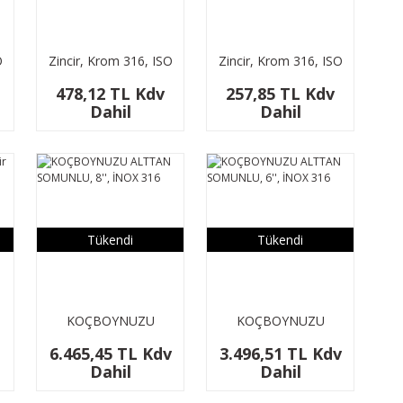
O
Zincir, Krom 316, ISO
Zincir, Krom 316, ISO
4565 / DIN 766, Ç:
4565 / DIN 766, Ç:
478,12 TL Kdv
257,85 TL Kdv
4mm
3mm
Dahil
Dahil
Tükendi
Tükendi
KOÇBOYNUZU
KOÇBOYNUZU
.
ALTTAN SOMUNLU,
ALTTAN SOMUNLU,
6.465,45 TL Kdv
3.496,51 TL Kdv
8'', İNOX 316
6'', İNOX 316
Dahil
Dahil