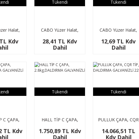
endi
Tükendi
Tükendi
er Halat,
CABO Yüzer Halat,
CABO Yüzer Halat,
0M, rengi
8Mm, 200M, rengi
6Mm, 200M, rengi
 TL Kdv
28,41 TL Kdv
12,69 TL Kdv
hil
Dahil
Dahil
endi
Tükendi
Tükendi
P C ÇAPA,
HALL TİP C ÇAPA,
PULLUK ÇAPA, CQR
ALDIRMA
2.8kg,DALDIRMA
TİP, DALDIRMA
2 TL Kdv
1.750,89 TL Kdv
14.066,51 TL
ANİZLİ
GALVANİZLİ
GALVANİZLİ 22kg
hil
Dahil
Kdv Dahil