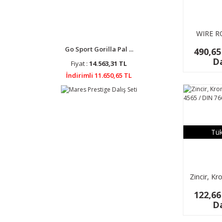
WIRE RO
316, 7*
Go Sport Gorilla Pal ...
490,65
Da
Fiyat :
14.563,31 TL
İndirimli 11.650,65 TL
Tük
Zincir, K
4565 / D
122,66
2
Da