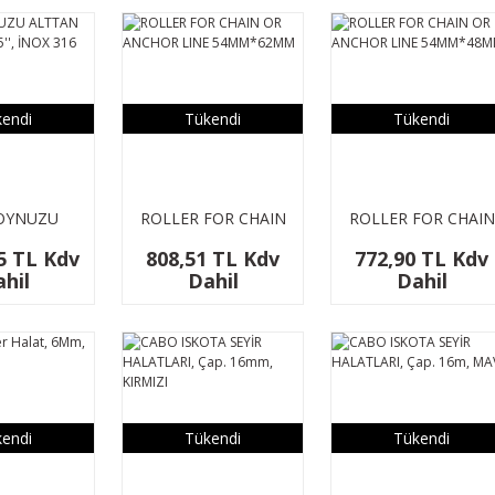
endi
Tükendi
Tükendi
OYNUZU
ROLLER FOR CHAIN
ROLLER FOR CHAIN
SOMUNLU,
OR ANCHOR LINE
OR ANCHOR LINE
5 TL Kdv
808,51 TL Kdv
772,90 TL Kdv
 İNOX 316
54MM*62MM
54MM*48MM
hil
Dahil
Dahil
endi
Tükendi
Tükendi