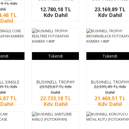
19 TL Kdv
PAN WIFI
L20 TAN
CORE KAHVE
12.780,18 TL
23.169,89 TL
ahil
RA 6MP
FOTOKAPAN
FOTOKAPAN
4,48 TL
Kdv Dahil
Kdv Dahil
KAMERA 20MP
KAMERA 24MP
Dahil
endi
Tükendi
Tükendi
L SINGLE
BUSHNELL TROPHY
BUSHNELL TROPHY
39 TL Kdv
23.929,67 TL Kdv
22.599,49 TL Kdv
 KAHVE
REALTREE
BROWN/BLACK
ahil
Dahil
Dahil
KAPAN
FOTOKAPAN
FOTOKAPAN
5,87 TL
22.733,18 TL
21.469,51 TL
A 24MP
KAMERA 14MP
KAMERA 14MP
Dahil
Kdv Dahil
Kdv Dahil