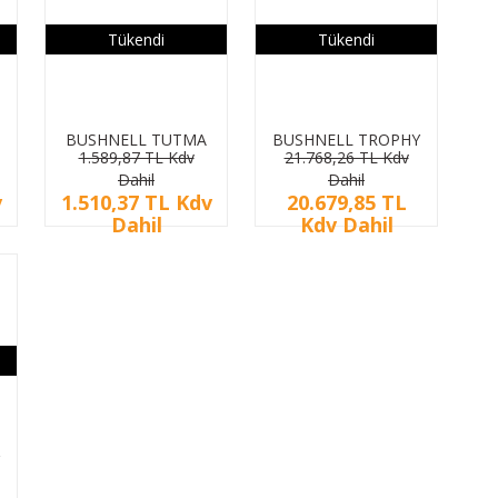
Tükendi
Tükendi
BUSHNELL TUTMA
BUSHNELL TROPHY
1.589,87 TL Kdv
21.768,26 TL Kdv
APARAT
REALTREE XTR
Dahil
Dahil
)
(FOTOKAPAN)
FOTOKAPAN
v
1.510,37 TL Kdv
20.679,85 TL
KAMERA 14MP
Dahil
Kdv Dahil