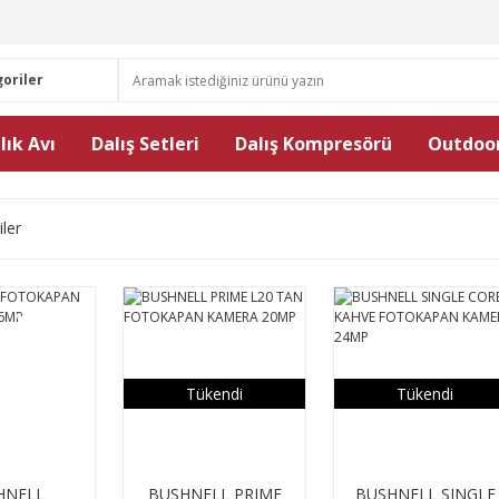
lık Avı
Dalış Setleri
Dalış Kompresörü
Outdoor
iler
%5
İndirim
Tükendi
Tükendi
HNELL
BUSHNELL PRIME
BUSHNELL SINGLE