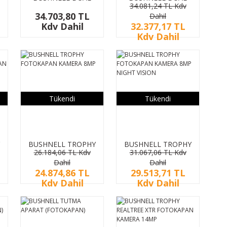
34.081,24 TL Kdv
CORE CAMO
CORE CAMO
34.703,80 TL
Dahil
FOTOKAPAN
FOTOKAPAN
Kdv Dahil
32.377,17 TL
KAMERA 30MP
KAMERA 30MP
Kdv Dahil
Tükendi
Tükendi
BUSHNELL TROPHY
BUSHNELL TROPHY
26.184,06 TL Kdv
31.067,06 TL Kdv
FOTOKAPAN
FOTOKAPAN
Dahil
Dahil
KAMERA 8MP
KAMERA 8MP NIGHT
24.874,86 TL
29.513,71 TL
VISION
Kdv Dahil
Kdv Dahil