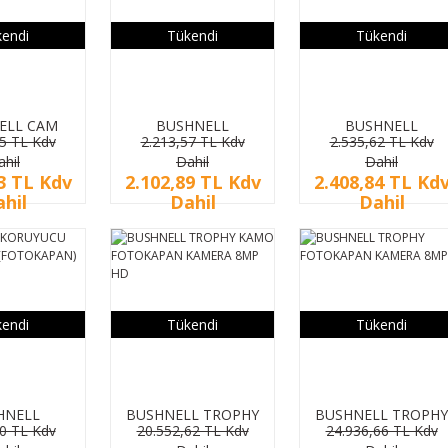
endi
Tükendi
Tükendi
ELL CAM
BUSHNELL
BUSHNELL
25 TL Kdv
2.213,57 TL Kdv
2.535,62 TL Kdv
PAN CASE
SABITLEME KABLO
KORUYUCU METAL
ahil
Dahil
Dahil
(FOTOKAPAN)
KUTU (FOTOKAPAN
3 TL Kdv
2.102,89 TL Kdv
2.408,84 TL Kd
hil
Dahil
Dahil
endi
Tükendi
Tükendi
HNELL
BUSHNELL TROPHY
BUSHNELL TROPHY
30 TL Kdv
20.552,62 TL Kdv
24.936,66 TL Kdv
CU METAL
KAMO FOTOKAPAN
FOTOKAPAN