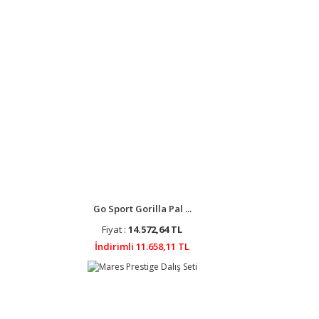
Go Sport Gorilla Pal ...
Fiyat :
14.572,64 TL
İndirimli 11.658,11 TL