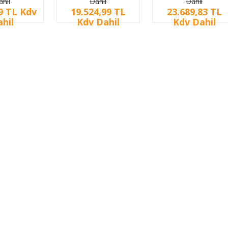
ahil
Dahil
Dahil
OTOKAPAN)
KAMERA 8MP HD
KAMERA 8MP
9 TL Kdv
19.524,99 TL
23.689,83 TL
hil
Kdv Dahil
Kdv Dahil