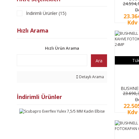
24.594,
FOTOKA
D
KAME
İndirimli Ürünler (15)
23.36
Kdv 
Hızlı Arama
Hızlı Ürün Arama
Tük
Ara
Detaylı Arama
BUSHNEL
23.690,
CORE
İndirimli Ürünler
D
FOTO
22.50
KAMER
Kdv 