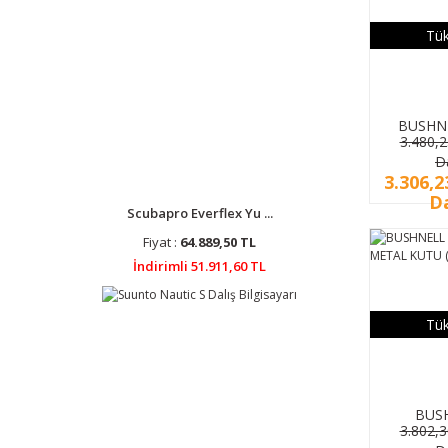
Tük
BUSHN
3.480,
FOTOKA
D
3.306,2
Da
Scubapro Everflex Yu ...
Fiyat :
64.889,50 TL
İndirimli 51.911,60 TL
Tük
BUS
3.802,
KORUYU