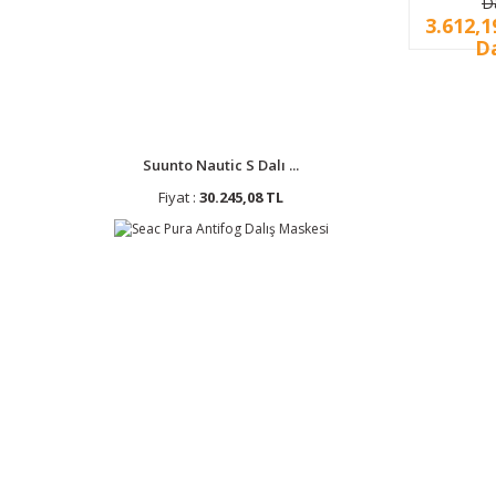
D
KUTU (F
3.612,1
Da
Suunto Nautic S Dalı ...
Fiyat :
30.245,08 TL