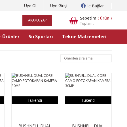
Üye Ol
Üye Girişi
ile Bağlan
Sepetim
(
ürün )
ARAMA YAP
Toplam :
 Ürünler
Su Sporları
Tekne Malzemeleri
Tükendi
Tükendi
BUSHNELL DUAL
BUSHNELL DUAL