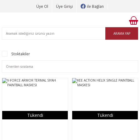
Üye Ol
Üye Girişi
ile Bağlan
ARAMA YAP
Stoktakiler
Tükendi
Tükendi