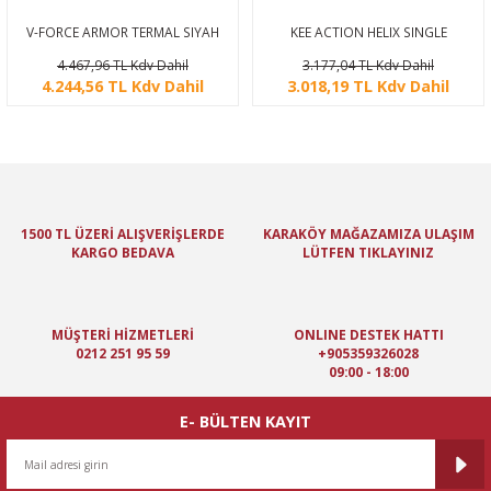
V-FORCE ARMOR TERMAL SIYAH
KEE ACTION HELIX SINGLE
PAINTBALL MASKESI
PAINTBALL MASKESI
4.467,96 TL Kdv Dahil
3.177,04 TL Kdv Dahil
4.244,56 TL Kdv Dahil
3.018,19 TL Kdv Dahil
1500 TL ÜZERİ ALIŞVERİŞLERDE
KARAKÖY MAĞAZAMIZA ULAŞIM
KARGO BEDAVA
LÜTFEN TIKLAYINIZ
MÜŞTERİ HİZMETLERİ
ONLINE DESTEK HATTI
0212 251 95 59
+905359326028
09:00 - 18:00
E- BÜLTEN KAYIT