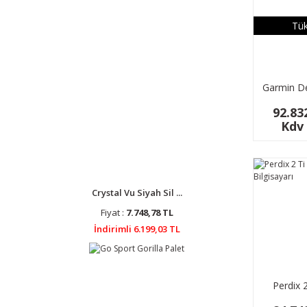
Tük
Garmin D
Dalış B
92.83
Kdv 
Crystal Vu Siyah Sil ...
Fiyat :
7.748,78 TL
İndirimli 6.199,03 TL
Perdix 
Dalış B