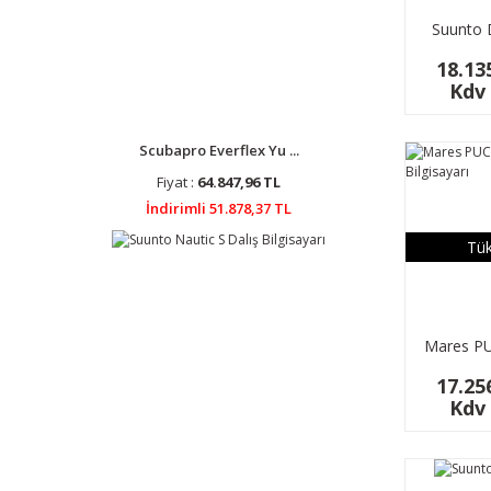
Suunto 
Dalış B
18.13
Kdv 
Scubapro Everflex Yu ...
Fiyat :
64.847,96 TL
İndirimli 51.878,37 TL
Tük
Mares PU
Bilg
17.25
Kdv 