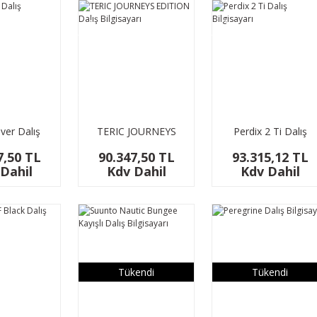
YENİ
YENİ
lver Dalış
TERIC JOURNEYS
Perdix 2 Ti Dalış
isayarı
EDITION Dalış
Bilgisayarı
7,50 TL
90.347,50 TL
93.315,12 TL
Bilgisayarı
Dahil
Kdv Dahil
Kdv Dahil
Tükendi
Tükendi