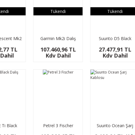
endi
Tükendi
Tükendi
escent Mk2
Garmin Mk2i Dalış
Suunto D5 Black
ilgisayarı
Saati
Dalış Bilgisayarı
2,77 TL
107.460,96 TL
27.477,91 TL
Dahil
Kdv Dahil
Kdv Dahil
YENİ
2 Ti Black
Petrel 3 Fischer
Suunto Ocean Şarj
ilgisayarı
Kablosu