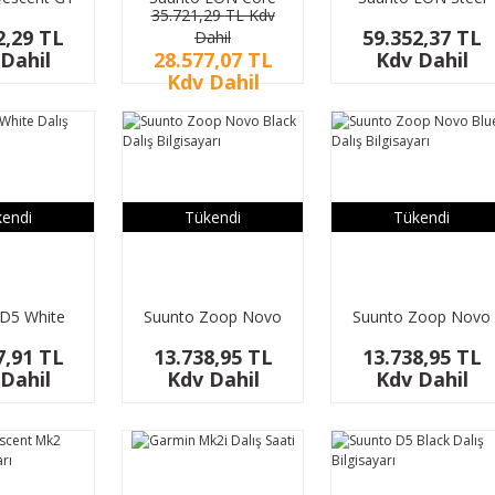
35.721,29 TL Kdv
ti - Powder
White Dalış
Black Dalış
2,29 TL
59.352,37 TL
Dahil
Gri
Bilgisayarı
Bilgisayarı
Dahil
28.577,07 TL
Kdv Dahil
Kdv Dahil
endi
Tükendi
Tükendi
D5 White
Suunto Zoop Novo
Suunto Zoop Novo
ilgisayarı
Black Dalış
Blue Dalış Bilgisayar
7,91 TL
13.738,95 TL
13.738,95 TL
Bilgisayarı
Dahil
Kdv Dahil
Kdv Dahil