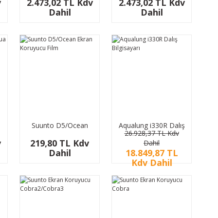
v
2.473,02 TL Kdv
2.473,02 TL Kdv
Dahil
Dahil
%30
İndirim
Suunto D5/Ocean
Aqualung i330R Dalış
26.928,37 TL Kdv
Ekran Koruyucu Film
Bilgisayarı
v
219,80 TL Kdv
Dahil
Dahil
18.849,87 TL
Kdv Dahil