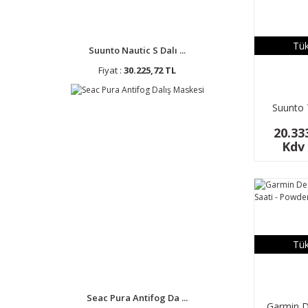
Tük
Suunto Nautic S Dalı ...
Fiyat :
30.225,72 TL
Suunto 
20.33
Kdv 
Tük
Seac Pura Antifog Da ...
Garmin D