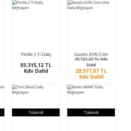
%20
İndirim
YENİ
Perdix 2 Ti Dalış
Suunto EON Core
35.721,29 TL Kdv
Bilgisayarı
Lime Dalış Bilgisayarı
93.315,12 TL
Dahil
Kdv Dahil
28.577,07 TL
Kdv Dahil
Tükendi
Tükendi