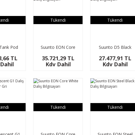
endi
Tükendi
Tükendi
Tank Pod
Suunto EON Core
Suunto D5 Black
Black Dalış
Lime Dalış Bilgisayar
3,66 TL
35.721,29 TL
27.477,91 TL
Bilgisayarı
Dahil
Kdv Dahil
Kdv Dahil
endi
Tükendi
Tükendi
escent G1
Suunto EON Core
Suunto EON Steel