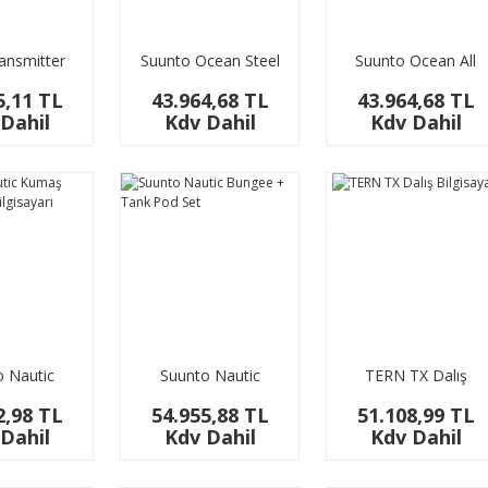
ransmitter
Suunto Ocean Steel
Suunto Ocean All
Black Dalış
Black Dalış
5,11 TL
43.964,68 TL
43.964,68 TL
Bilgisayarı
Bilgisayarı
Dahil
Kdv Dahil
Kdv Dahil
YENİ
YENİ
 Nautic
Suunto Nautic
TERN TX Dalış
yışlı Dalış
Bungee + Tank Pod
Bilgisayarı
2,98 TL
54.955,88 TL
51.108,99 TL
isayarı
Set
Dahil
Kdv Dahil
Kdv Dahil