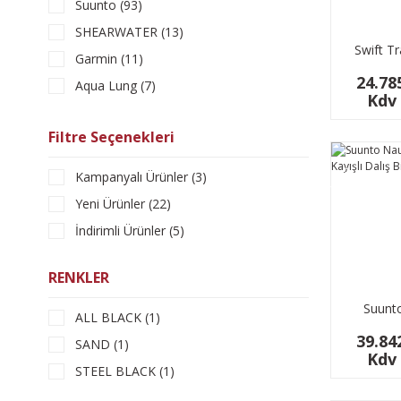
Suunto (93)
SHEARWATER (13)
Swift T
Garmin (11)
24.78
Aqua Lung (7)
Kdv 
Mares (5)
Filtre Seçenekleri
Ratio (4)
BEUCHAT (3)
YENİ
Kampanyalı Ürünler (3)
Apeks (2)
Yeni Ürünler (22)
Aropec (1)
İndirimli Ürünler (5)
Garmin (1)
Scubapro (1)
RENKLER
Sherwood (1)
Suunto
ALL BLACK (1)
Kumaş Ka
39.84
SAND (1)
Bilg
Kdv 
STEEL BLACK (1)