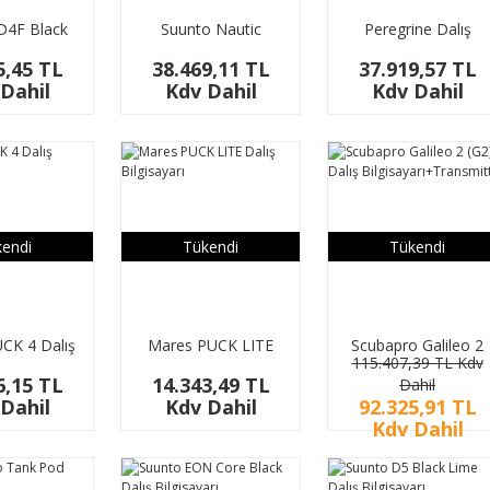
D4F Black
Suunto Nautic
Peregrine Dalış
ilgisayarı
Bungee Kayışlı Dalış
Bilgisayarı
5,45 TL
38.469,11 TL
37.919,57 TL
Bilgisayarı
Dahil
Kdv Dahil
Kdv Dahil
endi
Tükendi
Tükendi
CK 4 Dalış
Mares PUCK LITE
Scubapro Galileo 2
115.407,39 TL Kdv
isayarı
Dalış Bilgisayarı
(G2) Dalış
6,15 TL
14.343,49 TL
Dahil
Bilgisayarı+Transmit
Dahil
Kdv Dahil
92.325,91 TL
Kdv Dahil