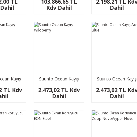
2,00 TL
103.866,65 TL
2.198,21 TL Kd
Dahil
Kdv Dahil
Dahil
cean Kayış
Suunto Ocean Kayış
Suunto Ocean Kayış
erine
Wildberry
Aqua Blue
2 TL Kdv
2.473,02 TL Kdv
2.473,02 TL Kd
hil
Dahil
Dahil