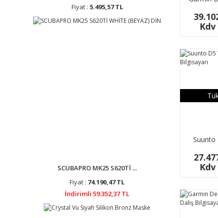
Fiyat :
5.495,57 TL
Dalış Saa
39.10
Kdv 
Tük
Suunto 
Dalış B
27.47
Kdv 
SCUBAPRO MK25 S620Tİ ...
Fiyat :
74.190,47 TL
İndirimli 59.352,37 TL