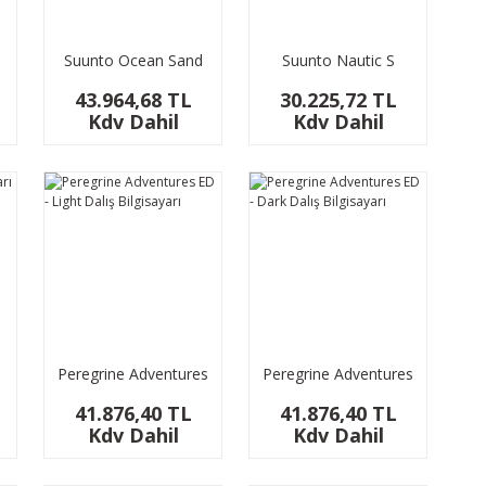
Suunto Ocean Sand
Suunto Nautic S
Dalış Bilgisayarı
Dalış Bilgisayarı
43.964,68 TL
30.225,72 TL
Kdv Dahil
Kdv Dahil
Peregrine Adventures
Peregrine Adventures
ED - Light Dalış
ED - Dark Dalış
41.876,40 TL
41.876,40 TL
Bilgisayarı
Bilgisayarı
Kdv Dahil
Kdv Dahil