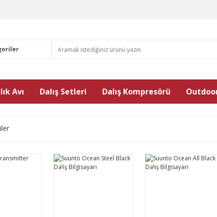
lık Avı
Dalış Setleri
Dalış Kompresörü
Outdoor
iler
YENİ
YENİ