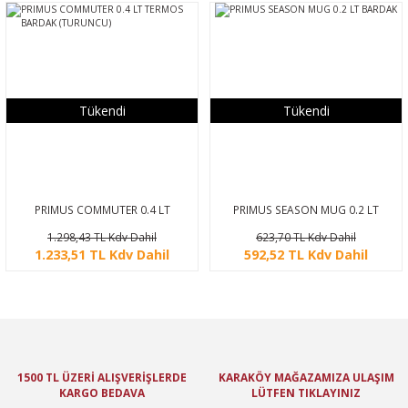
Tükendi
Tükendi
PRIMUS COMMUTER 0.4 LT
PRIMUS SEASON MUG 0.2 LT
TERMOS BARDAK (TURUNCU)
BARDAK
1.298,43 TL Kdv Dahil
623,70 TL Kdv Dahil
1.233,51 TL Kdv Dahil
592,52 TL Kdv Dahil
1500 TL ÜZERİ ALIŞVERİŞLERDE
KARAKÖY MAĞAZAMIZA ULAŞIM
KARGO BEDAVA
LÜTFEN TIKLAYINIZ