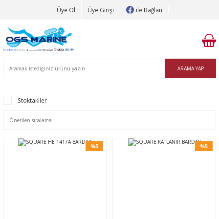
Üye Ol
Üye Girişi
ile Bağlan
ARAMA YAP
Stoktakiler
%5
%5