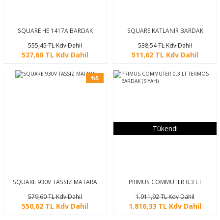
SQUARE HE 1417A BARDAK
SQUARE KATLANIR BARDAK
555,45 TL Kdv Dahil
538,54 TL Kdv Dahil
527,68 TL Kdv Dahil
511,62 TL Kdv Dahil
%5
Tükendi
SQUARE 930V TASSIZ MATARA
PRIMUS COMMUTER 0.3 LT
TERMOS BARDAK (SIYAH)
579,60 TL Kdv Dahil
1.911,92 TL Kdv Dahil
550,62 TL Kdv Dahil
1.816,33 TL Kdv Dahil