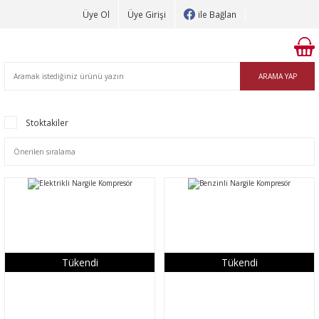
Üye Ol
Üye Girişi
ile Bağlan
ARAMA YAP
Stoktakiler
Tükendi
Tükendi