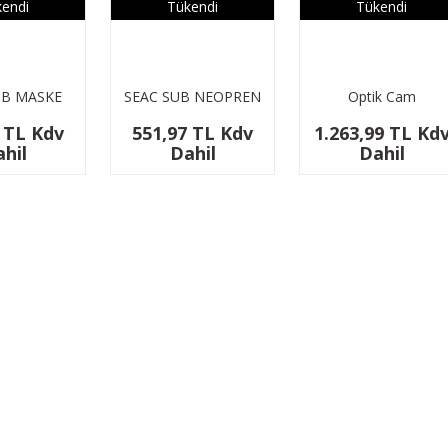
endi
Tükendi
Tükendi
UB MASKE
SEAC SUB NEOPREN
Optik Cam
(PLASTIK)
MASKE BANDI
(Chemelon Maske
 TL Kdv
551,97 TL Kdv
1.263,99 TL Kd
için)
hil
Dahil
Dahil