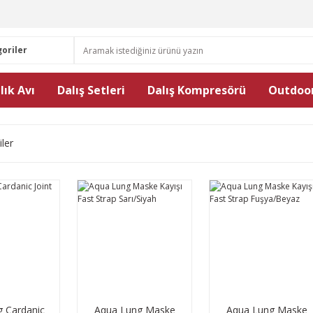
lık Avı
Dalış Setleri
Dalış Kompresörü
Outdoor
iler
 Cardanic
Aqua Lung Maske
Aqua Lung Maske