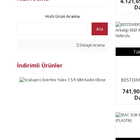
4.121,6
Da
Hızlı Ürün Arama
Ara
Detaylı Arama
Tük
İndirimli Ürünler
BESTDIV
Arkal
741,90
Neopren
Da