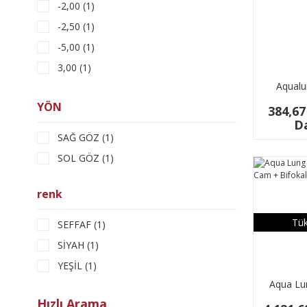
-2,00 (1)
+1,5 (3)
-2,50 (1)
+2 (3)
-5,00 (1)
+2,5 (3)
3,00 (1)
+3 (3)
Aqualu
3,50 (1)
-10 (2)
Maske
YÖN
4,00 (1)
384,67
-6,5 (2)
Da
4,50 (1)
-7 (2)
SAĞ GÖZ (1)
-7,5 (2)
SOL GÖZ (1)
-8 (2)
renk
-8,5 (2)
-9 (2)
Tük
SEFFAF (1)
-9,5 (2)
SİYAH (1)
YEŞİL (1)
Aqua Lu
Optik Ca
Hızlı Arama