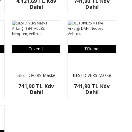
v
4.121,69 TL Kdv
741,90 TL Kdv
Neopren, Velkrolu
Dahil
Dahil
Tükendi
Tükendi
BESTDIVERS Maske
BESTDIVERS Maske
Arkalığı TENTACLES,
Arkalığı DAN,
741,90 TL Kdv
741,90 TL Kdv
Neopren, Velkrolu
Neopren, Velkrolu
Dahil
Dahil