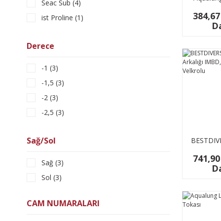
Seac Sub (4)
Joint Ma
384,67
ist Proline (1)
Da
Seac (1)
Derece
-1 (3)
-1,5 (3)
-2 (3)
-2,5 (3)
-3 (3)
Sağ/Sol
BESTDIV
-3,5 (3)
Arkalı
-4 (3)
741,90
Neopren
Sağ (3)
Da
-4,5 (3)
Sol (3)
-5 (3)
-5,5 (3)
CAM NUMARALARI
-6 (3)