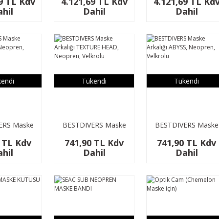
9 TL Kdv
4.121,69 TL Kdv
4.121,69 TL Kd
+ Bifokal
hil
Dahil
Dahil
endi
Tükendi
Tükendi
ERS Maske
BESTDIVERS Maske
BESTDIVERS Maske
ığı REEF
Arkalığı TEXTURE
Arkalığı ABYSS,
 TL Kdv
741,90 TL Kdv
741,90 TL Kdv
, Velkrolu
HEAD, Neopren,
Neopren, Velkrolu
hil
Dahil
Dahil
Velkrolu