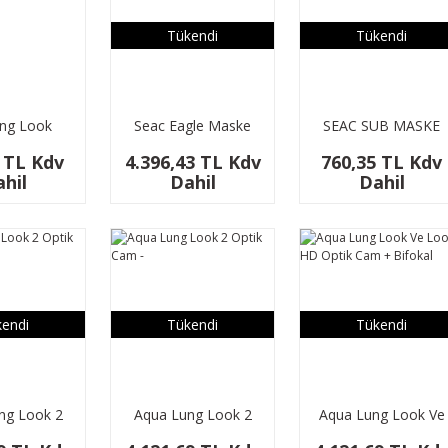
Tükendi
Tükendi
ng Look
Seac Eagle Maske
SEAC SUB MASKE
 Tokası
Optik Cam -
KAYISI SLIM (SIYAH)
 TL Kdv
4.396,43 TL Kdv
760,35 TL Kdv
hil
Dahil
Dahil
endi
Tükendi
Tükendi
ng Look 2
Aqua Lung Look 2
Aqua Lung Look Ve
m + Bifokal
Optik Cam -
Look HD Optik Cam