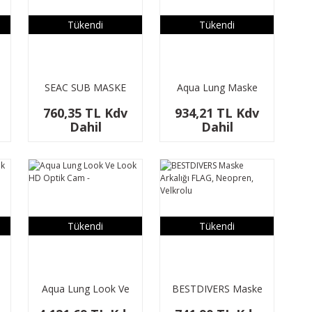
Tükendi
Tükendi
SEAC SUB MASKE
Aqua Lung Maske
KAYISI SLIM
Kayışı Fast Strap
760,35 TL Kdv
934,21 TL Kdv
Siyah/Beyaz
Dahil
Dahil
Tükendi
Tükendi
Aqua Lung Look Ve
BESTDIVERS Maske
Look HD Optik Cam -
Arkalığı FLAG,