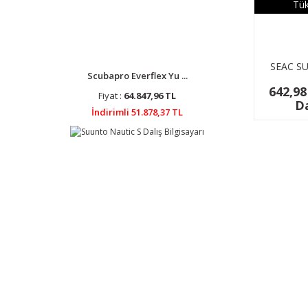
Tük
SEAC S
Scubapro Everflex Yu ...
KUTUSU 
642,98
Fiyat :
64.847,96 TL
Da
İndirimli 51.878,37 TL