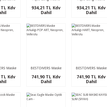
ske Tokası
Kayışı Fast Strap
Kayışı Fast Strap
 TL Kdv
934,21 TL Kdv
934,21 TL Kdv
Sarı/Siyah
Fuşya/Beyaz
hil
Dahil
Dahil
ERS Maske
BESTDIVERS Maske
BESTDIVERS Maske
ğı IMBD,
Arkalığı POP ART,
Arkalığı HART,
 TL Kdv
741,90 TL Kdv
741,90 TL Kdv
, Velkrolu
Neopren, Velkrolu
Neopren, Velkrolu
hil
Dahil
Dahil