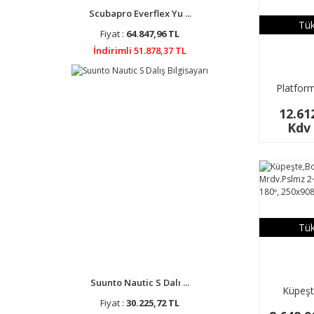
Scubapro Everflex Yu ...
Tük
Fiyat :
64.847,96 TL
İndirimli 51.878,37 TL
Platform
Pslnm
12.61
295x
Kdv 
Tük
Suunto Nautic S Dalı ...
Küpeşt
Fiyat :
30.225,72 TL
Mn.Ktlnr 