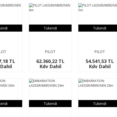
endi
Tükendi
Tükendi
LOT
PILOT
PILOT
MERDİVEN
LADDER/MERDİVEN
LADDER/MERDİVEN
7,18 TL
62.360,22 TL
54.541,53 TL
7m
6m
5m
Dahil
Kdv Dahil
Kdv Dahil
endi
Tükendi
Tükendi