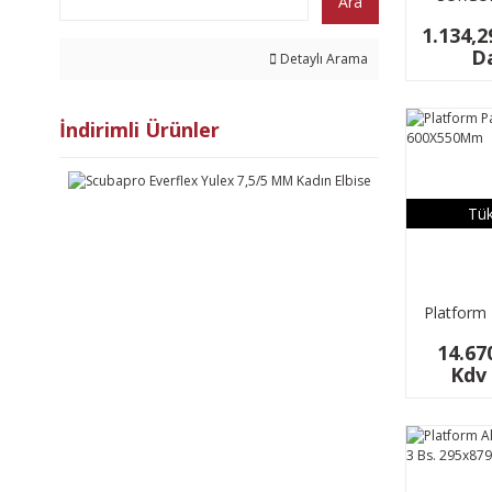
Ara
PASLANM
1.134,2
7.6 C
Da
Detaylı Arama
İndirimli Ürünler
Tük
Platform
600X
14.67
Kdv 