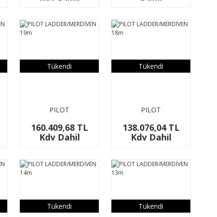
L1145xW385mm
Narrow
Tükendi
Tükendi
PILOT
PILOT
LADDER/MERDİVEN
LADDER/MERDİVEN
160.409,68 TL
138.076,04 TL
19m
18m
Kdv Dahil
Kdv Dahil
Tükendi
Tükendi