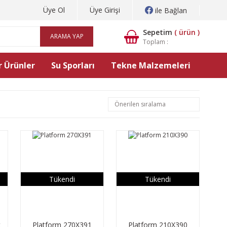
Üye Ol
Üye Girişi
ile Bağlan
Sepetim
(
ürün )
ARAMA YAP
Toplam :
 Ürünler
Su Sporları
Tekne Malzemeleri
Tükendi
Tükendi
t
Platform 270X391
Platform 210X390