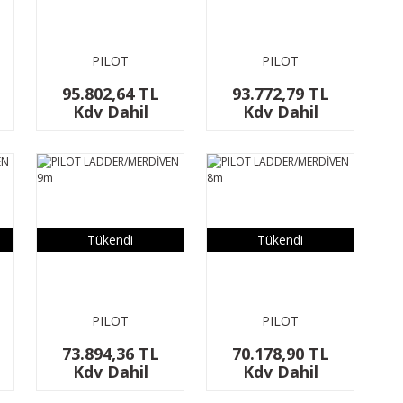
PILOT
PILOT
LADDER/MERDİVEN
LADDER/MERDİVEN
95.802,64 TL
93.772,79 TL
14m
13m
Kdv Dahil
Kdv Dahil
Tükendi
Tükendi
PILOT
PILOT
LADDER/MERDİVEN
LADDER/MERDİVEN
73.894,36 TL
70.178,90 TL
9m
8m
Kdv Dahil
Kdv Dahil