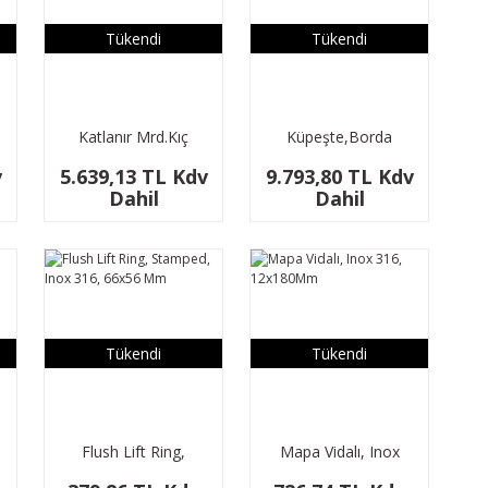
Tükendi
Tükendi
Katlanır Mrd.Kıç
Küpeşte,Borda
Pltf.İçin 2+1 90⁰
Mn.Ktlnr Mrdv.Pslmz
v
5.639,13 TL Kdv
9.793,80 TL Kdv
Ç:22,Y:596,G:257Mm
3+2Bs, Inox 316,
Dahil
Dahil
180º, 250x1109mm
Tükendi
Tükendi
Flush Lift Ring,
Mapa Vidalı, Inox
Stamped, Inox 316,
316, 12x180Mm