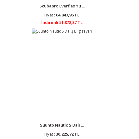
Scubapro Everflex Yu ...
Fiyat :
64.847,96 TL
İndirimli 51.878,37 TL
Suunto Nautic S Dalı ...
Fiyat :
30.225,72 TL