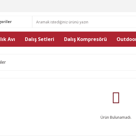
lık Avı
Dalış Setleri
Dalış Kompresörü
Outdoor
iler
Ürün Bulunamadı.