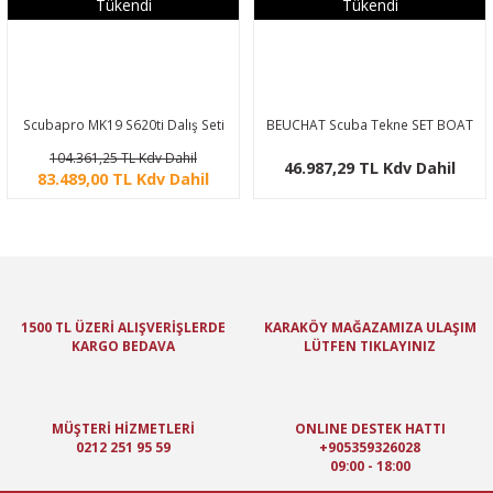
Tükendi
Tükendi
Scubapro MK19 S620ti Dalış Seti
BEUCHAT Scuba Tekne SET BOAT
104.361,25 TL Kdv Dahil
46.987,29 TL Kdv Dahil
83.489,00 TL Kdv Dahil
1500 TL ÜZERİ ALIŞVERİŞLERDE
KARAKÖY MAĞAZAMIZA ULAŞIM
KARGO BEDAVA
LÜTFEN TIKLAYINIZ
MÜŞTERİ HİZMETLERİ
ONLINE DESTEK HATTI
0212 251 95 59
+905359326028
09:00 - 18:00