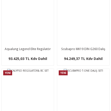
Aqualung Legend Elite Regülatör
Scubapro MK19 DİN G260 Dalış
Seti
Seti
93.425,03 TL Kdv Dahil
94.249,37 TL Kdv Dahil
YENİ
YENİ