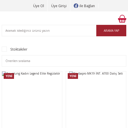
Üye Ol
Üye Girişi
ile Bağlan
ARAMA YAP
Stoktakiler
YENİ
YENİ