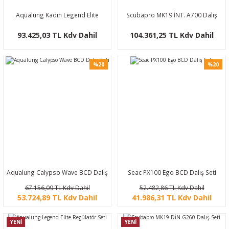
Aqualung Kadın Legend Elite
Scubapro MK19 İNT. A700 Dalış
Regülatör Seti
Seti
93.425,03 TL Kdv Dahil
104.361,25 TL Kdv Dahil
%20
%20
Aqualung Calypso Wave BCD Dalış
Seac PX100 Ego BCD Dalış Seti
Seti
67.156,09 TL Kdv Dahil
52.482,86 TL Kdv Dahil
53.724,89 TL Kdv Dahil
41.986,31 TL Kdv Dahil
YENİ
YENİ