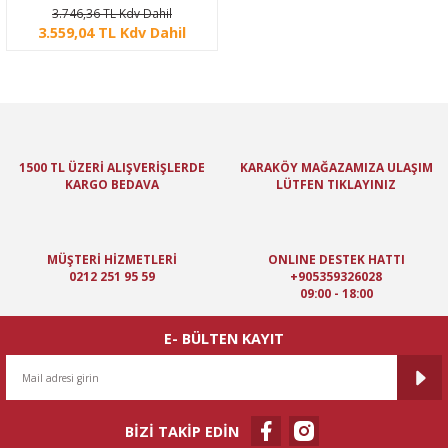
JAB3D OCEAN AYAKKABI
3.746,36 TL Kdv Dahil
3.559,04 TL Kdv Dahil
1500 TL ÜZERİ ALIŞVERİŞLERDE
KARAKÖY MAĞAZAMIZA ULAŞIM
KARGO BEDAVA
LÜTFEN TIKLAYINIZ
MÜŞTERİ HİZMETLERİ
ONLINE DESTEK HATTI
0212 251 95 59
+905359326028
09:00 - 18:00
E- BÜLTEN KAYIT
BİZİ TAKİP EDİN