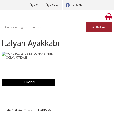
Üye Ol
Üye Girişi
ile Bağlan
ARAMA YAP
Italyan Ayakkabı
Tükendi
MONDEOX LYTOS LE FLORIANS