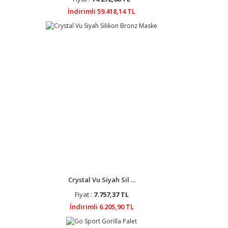
İndirimli 59.418,14 TL
Crystal Vu Siyah Sil ...
Fiyat :
7.757,37 TL
İndirimli 6.205,90 TL