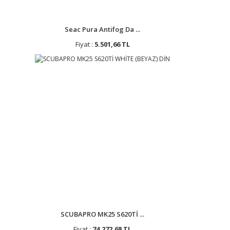
Seac Pura Antifog Da ...
Fiyat :
5.501,66 TL
SCUBAPRO MK25 S620Tİ ...
Fiyat :
74.272,68 TL