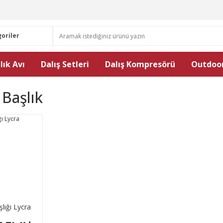
lık Avı
Dalış Setleri
Dalış Kompresörü
Outdoor
 Başlık
şlığı Lycra
hguard)