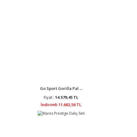
Go Sport Gorilla Pal ...
Fiyat :
14.579,45 TL
İndirimli 11.663,56 TL