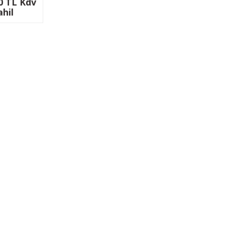
0 TL Kdv
hil