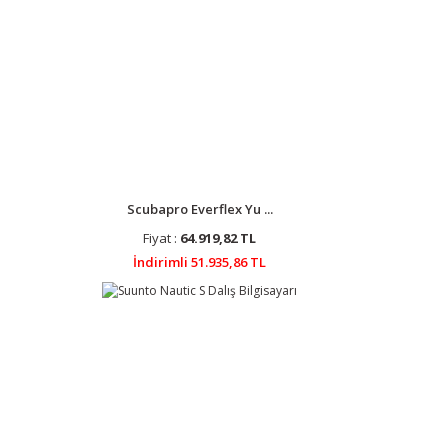
Scubapro Everflex Yu ...
Fiyat :
64.919,82 TL
İndirimli 51.935,86 TL