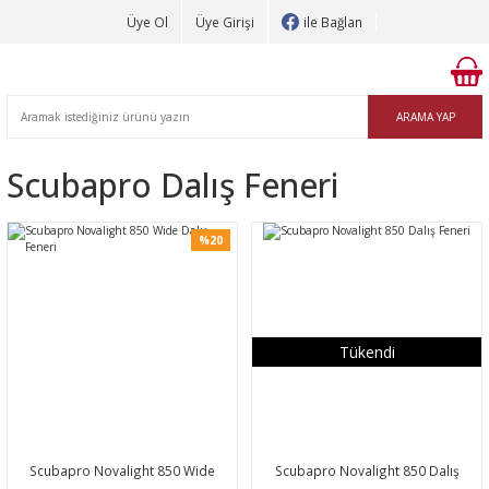
Üye Ol
Üye Girişi
ile Bağlan
ARAMA YAP
Scubapro Dalış Feneri
%20
Tükendi
Scubapro Novalight 850 Wide
Scubapro Novalight 850 Dalış