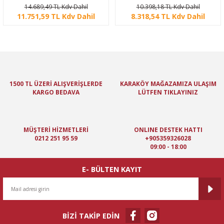
Dalış Feneri
Feneri
14.689,49 TL Kdv Dahil
10.398,18 TL Kdv Dahil
11.751,59 TL Kdv Dahil
8.318,54 TL Kdv Dahil
1500 TL ÜZERİ ALIŞVERİŞLERDE
KARAKÖY MAĞAZAMIZA ULAŞIM
KARGO BEDAVA
LÜTFEN TIKLAYINIZ
MÜŞTERİ HİZMETLERİ
ONLINE DESTEK HATTI
0212 251 95 59
+905359326028
09:00 - 18:00
E- BÜLTEN KAYIT
BİZİ TAKİP EDİN