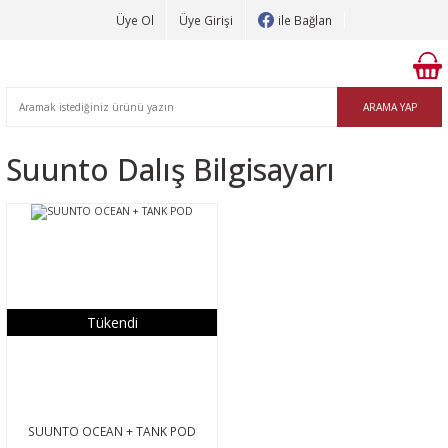
Üye Ol
Üye Girişi
ile Bağlan
ARAMA YAP
Suunto Dalış Bilgisayarı
Tükendi
SUUNTO OCEAN + TANK POD