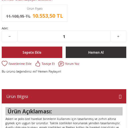
Ürün Fiyatı
10.553,50 TL
11.108,95 TL
Adet:
Sepete Ekle
Hemen Al
Tavsiye Et
Yorum Yaz
Bu ürünü beğendiniz mi? Hemen Paylaşın!
Ürün Bilgisi
Ürün Açıklaması:
Askeri ve polis özel harekat birimlerin kullanımı için tasarlanmış ve zırhın altına
giymek için uygun bir üründür. Taktik özellikleri korunarak yeniden tasarlanmıştır.
4-yollu dokuma kumaşı, esnek özellikleri ve Reglan kolları ile hareket özgürlüğü ve