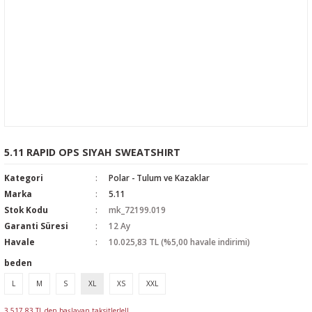
5.11 RAPID OPS SIYAH SWEATSHIRT
Kategori
Polar - Tulum ve Kazaklar
Marka
5.11
Stok Kodu
mk_72199.019
Garanti Süresi
12 Ay
Havale
10.025,83 TL (%5,00 havale indirimi)
beden
L
M
S
XL
XS
XXL
3.517,83 TL den başlayan taksitlerle!!