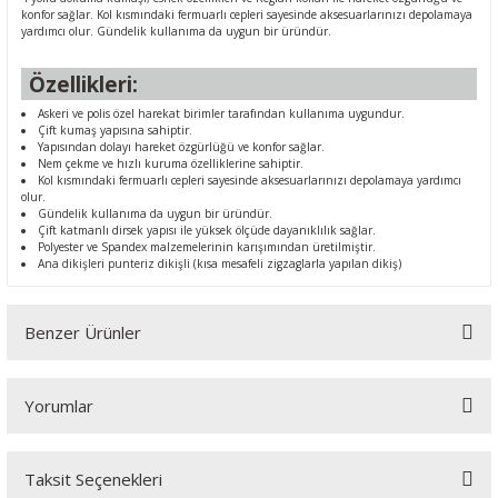
konfor sağlar. Kol kısmındaki fermuarlı cepleri sayesinde aksesuarlarınızı depolamaya
yardımcı olur. Gündelik kullanıma da uygun bir üründür.
Özellikleri:
Askeri ve polis özel harekat birimler tarafından kullanıma uygundur.
Çift kumaş yapısına sahiptir.
Yapısından dolayı hareket özgürlüğü ve konfor sağlar.
Nem çekme ve hızlı kuruma özelliklerine sahiptir.
Kol kısmındaki fermuarlı cepleri sayesinde aksesuarlarınızı depolamaya yardımcı
olur.
Gündelik kullanıma da uygun bir üründür.
Çift katmanlı dirsek yapısı ile yüksek ölçüde dayanıklılık sağlar.
Polyester ve Spandex malzemelerinin karışımından üretilmiştir.
Ana dikişleri punteriz dikişli (kısa mesafeli zigzaglarla yapılan dikiş)
Benzer Ürünler
Yorumlar
Taksit Seçenekleri
Bu ürüne ilk yorumu siz yapın!