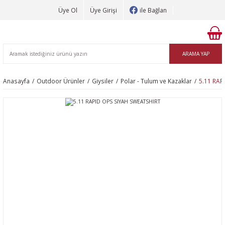
Üye Ol
Üye Girişi
ile Bağlan
ARAMA YAP
Anasayfa
Outdoor Ürünler
Giysiler
Polar - Tulum ve Kazaklar
5.11 RAP