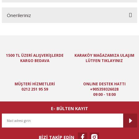
Önerileriniz
Yorum Yaz
Bu ürünün fiyat bilgisi, resim, ürün açıklamalarında ve diğer
konularda yetersiz gördüğünüz noktaları öneri formunu kullanarak
tarafımıza iletebilirsiniz.
Görüş ve önerileriniz için teşekkür ederiz.
1500 TL ÜZERİ ALIŞVERİŞLERDE
KARAKÖY MAĞAZAMIZA ULAŞIM
KARGO BEDAVA
LÜTFEN TIKLAYINIZ
Ürün resmi kalitesiz, bozuk veya görüntülenemiyor.
Ürün açıklamasında eksik bilgiler bulunuyor.
Ürün bilgilerinde hatalar bulunuyor.
MÜŞTERİ HİZMETLERİ
ONLINE DESTEK HATTI
Ürün fiyatı diğer sitelerden daha pahalı.
0212 251 95 59
+905359326028
09:00 - 18:00
Bu ürüne benzer farklı alternatifler olmalı.
E- BÜLTEN KAYIT
BİZİ TAKİP EDİN
Gönder