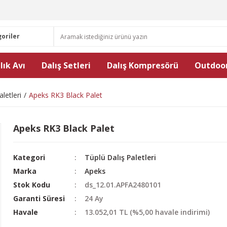
lık Avı
Dalış Setleri
Dalış Kompresörü
Outdoor
letleri
Apeks RK3 Black Palet
Apeks RK3 Black Palet
Kategori
Tüplü Dalış Paletleri
Marka
Apeks
Stok Kodu
ds_12.01.APFA2480101
Garanti Süresi
24 Ay
Havale
13.052,01 TL (%5,00 havale indirimi)