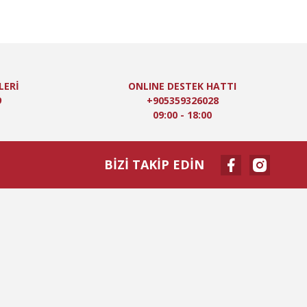
oktaları öneri formunu kullanarak tarafımıza iletebilirsiniz.
LERİ
ONLINE DESTEK HATTI
9
+905359326028
09:00 - 18:00
BİZİ TAKİP EDİN