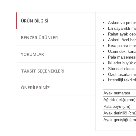
ÜRÜN BILGISI
Askeri ve profes
En dayanıklı mal
Rahat ayak cebin
BENZER ÜRÜNLER
Askeri, özel har
Kısa palası man
Üzerindeki kana
YORUMLAR
Pala malzemesi 
İki adet büyük d
Standart olarak 
TAKSIT SEÇENEKLERI
Özel tasarlanmı
İstendiği takdird
ÖNERILERINIZ
Ayak numarası
Ağırlık (tek)(gram)
Pala boyu (cm)
Ayak derinliği (cm
Ayak genişliği (cm