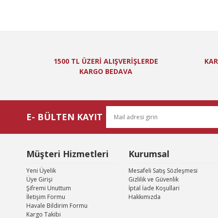
Bu ürünün fiyat bi
Görüş ve önerileri
Ürün resmi kal
Ürün açıklamas
1500 TL ÜZERİ ALIŞVERİŞLERDE
KAR
Ürün bilgilerin
KARGO BEDAVA
Ürün fiyatı diğ
Bu ürüne benzer
E- BÜLTEN KAYIT
Müşteri Hizmetleri
Kurumsal
Yeni Üyelik
Mesafeli Satış Sözleşmesi
Üye Girişi
Gizlilik ve Güvenlik
Şifremi Unuttum
İptal İade Koşullari
İletişim Formu
Hakkımızda
Havale Bildirim Formu
Kargo Takibi