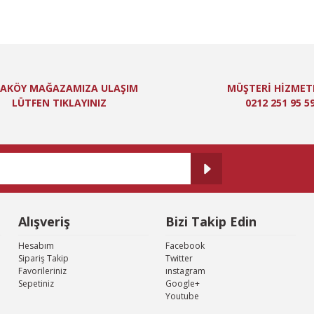
lgisi, resim, ürün açıklamalarında ve diğer konularda yetersiz gördüğünüz n
niz için teşekkür ederiz.
Bu ürüne ilk yorumu siz yapın!
itesiz, bozuk veya görüntülenemiyor.
Yorum Yaz
ında eksik bilgiler bulunuyor.
AKÖY MAĞAZAMIZA ULAŞIM
MÜŞTERİ HİZMET
de hatalar bulunuyor.
LÜTFEN TIKLAYINIZ
0212 251 95 5
er sitelerden daha pahalı.
 farklı alternatifler olmalı.
Alışveriş
Bizi Takip Edin
Gönder
Hesabım
Facebook
Sipariş Takip
Twitter
Favorileriniz
ınstagram
Sepetiniz
Google+
Youtube