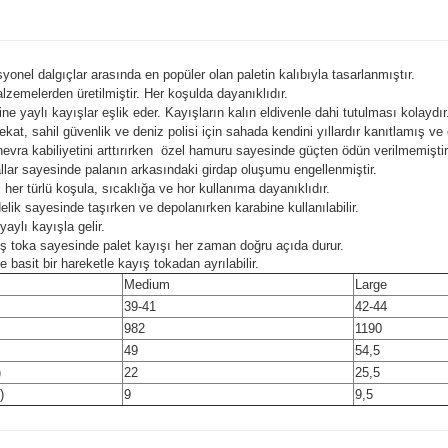
yonel dalgıçlar arasında en popüler olan paletin kalıbıyla tasarlanmıştır.
zemelerden üretilmiştir. Her koşulda dayanıklıdır.
e yaylı kayışlar eşlik eder. Kayışların kalın eldivenle dahi tutulması kolaydır
ekat, sahil güvenlik ve deniz polisi için sahada kendini yıllardır kanıtlamış ve
evra kabiliyetini arttırırken özel hamuru sayesinde güçten ödün verilmemiştir
llar sayesinde palanın arkasındaki girdap oluşumu engellenmiştir.
her türlü koşula, sıcaklığa ve hor kullanıma dayanıklıdır.
elik sayesinde taşırken ve depolanırken karabine kullanılabilir.
yaylı kayışla gelir.
ş toka sayesinde palet kayışı her zaman doğru açıda durur.
e basit bir hareketle kayış tokadan ayrılabilir.
Medium
Large
39-41
42-44
982
1190
49
54,5
)
22
25,5
)
9
9,5