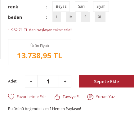
renk
Beyaz
Sarı
Siyah
beden
L
M
S
XL
1.962,71 TL den başlayan taksitlerle!!
Ürün Fiyatı
13.738,95 TL
Sepete Ekle
Adet:
Tavsiye Et
Yorum Yaz
Bu ürünü beğendiniz mi? Hemen Paylaşın!