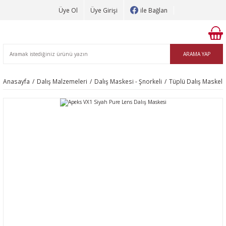
Üye Ol
Üye Girişi
ile Bağlan
ARAMA YAP
Anasayfa
Dalış Malzemeleri
Dalış Maskesi - Şnorkeli
Tüplü Dalış Maskele