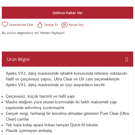
Gelince Haber Ver
Tavsiye Et
Yorum Yaz
Bu ürünü beğendiniz mi? Hemen Paylaşın!
Ürün Bilgisi
Apeks VX1, dalış maskesinde rahatlık konusunda referans noktasıdır.
Hafif ve çerçevesiz yapısı, Ultra Clear ve UV cam seçenekleriyle
Apeks VX1, dalış maskesinde en iyiyi arayanların tercihi.
Çerçevesiz, küçük hacimli ve hafif yapı
Maske eteğinin yüze oturan kısmındaki iki farklı malzemeli yapı
sayesinde arttırılmış sızdırmazlık
Gerçek rengi, herhangi bir bozulma olmadan gösteren Pure Clear (Ultra
Clear) camlar
Tek tuşla kolay ayara imkan tanıyan Quick-fit tokalar
Plastik içermeyen ambalaj