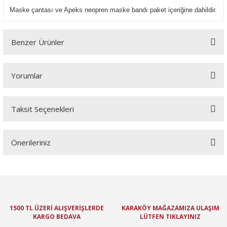
Maske çantası ve Apeks neopren maske bandı paket içeriğine dahildir.
Benzer Ürünler
Yorumlar
Taksit Seçenekleri
Bu ürüne ilk yorumu siz yapın!
Önerileriniz
Yorum Yaz
Bu ürünün fiyat bilgisi, resim, ürün açıklamalarında ve diğer
konularda yetersiz gördüğünüz noktaları öneri formunu kullanarak
tarafımıza iletebilirsiniz.
Görüş ve önerileriniz için teşekkür ederiz.
1500 TL ÜZERİ ALIŞVERİŞLERDE
KARAKÖY MAĞAZAMIZA ULAŞIM
KARGO BEDAVA
LÜTFEN TIKLAYINIZ
Ürün resmi kalitesiz, bozuk veya görüntülenemiyor.