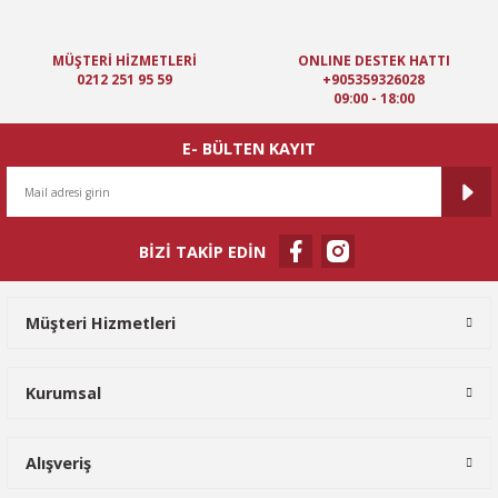
Ürün açıklamasında eksik bilgiler bulunuyor.
Ürün bilgilerinde hatalar bulunuyor.
MÜŞTERİ HİZMETLERİ
ONLINE DESTEK HATTI
Ürün fiyatı diğer sitelerden daha pahalı.
0212 251 95 59
+905359326028
09:00 - 18:00
Bu ürüne benzer farklı alternatifler olmalı.
E- BÜLTEN KAYIT
BİZİ TAKİP EDİN
Gönder
Müşteri Hizmetleri
Kurumsal
Alışveriş