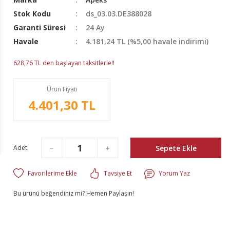
Stok Kodu
ds_03.03.DE388028
Garanti Süresi
24 Ay
Havale
4.181,24 TL (%5,00 havale indirimi)
628,76 TL den başlayan taksitlerle!!
Ürün Fiyatı
4.401,30 TL
Sepete Ekle
Adet:
Tavsiye Et
Yorum Yaz
Bu ürünü beğendiniz mi? Hemen Paylaşın!