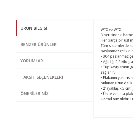
ÜRÜN BILGISI
WTX ve WTX
D serisindeki harne
Her parça bir üst mo
BENZER ÜRÜNLER
Tüm sistemlerde kul
paslanmaz çelik olm
• 304 paslanmaz çeli
YORUMLAR
• Ağırlığı 2,2 kilogr
• Tüp kayışlarının 
sağlanır.
TAKSIT SEÇENEKLERI
• Plakanın yukarısı
bulunan uzun delik 
• 2” (yaklaşık 5 cm) 
ÖNERILERINIZ
• Üstte ve altta pl
Görsel temsilidir. 
Bu ürünün fiyat bi
Görüş ve önerileri