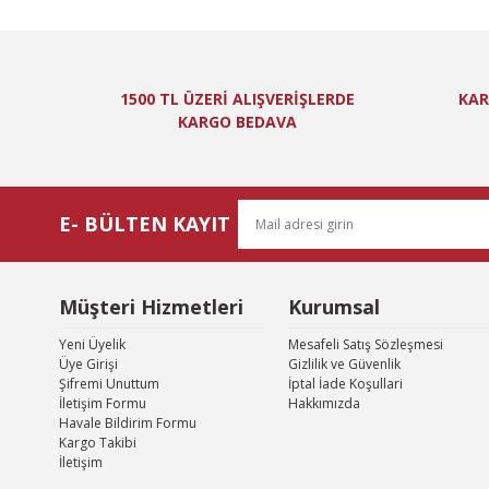
Ürün resmi kal
Ürün açıklamas
1500 TL ÜZERİ ALIŞVERİŞLERDE
KAR
Ürün bilgilerin
KARGO BEDAVA
Ürün fiyatı diğ
Bu ürüne benzer
E- BÜLTEN KAYIT
Müşteri Hizmetleri
Kurumsal
Yeni Üyelik
Mesafeli Satış Sözleşmesi
Üye Girişi
Gizlilik ve Güvenlik
Şifremi Unuttum
İptal İade Koşullari
İletişim Formu
Hakkımızda
Havale Bildirim Formu
Kargo Takibi
İletişim