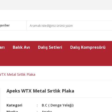
arı
Balık Avı
Dalış Setleri
Dalış Kompresörü
TX Metal Sırtlık Plaka
Apeks WTX Metal Sırtlık Plaka
Kategori
B.C ( Denge Yeleği)
Marka
Apeks