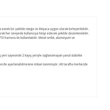
ek bir şekilde isteğe ve ihtiyaca uygun olarak birleştirilebilir.
larak her seviyede kullanıcıya hitap edecek şekilde düzenlenebilir.
harness ile kullanılabilir. Metal sırtlık, aluminyum ve
ş yeri sayesinde 2 kayış yeriyle sağlanamayan yanal stabilite
klerde ayarlanabilmesine imkan tanınmıştır. Alt tarafta merkezde
oktaları öneri formunu kullanarak tarafımıza iletebilirsiniz.