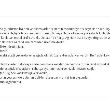
ss, yüzdürme balonu ve aksesuarlar, sistemin modüler yapısı sayesinde oldukça esn
delle değiştirilerek limitler zorlanabilir veya daha alt seviye parçalarla kullanı
lanılacak metal sırtlık, Apeks Deluxe Tek Parça Ağ Harness ile veya doğrudan WTX 
ak üzere iki farklı malzemeden üretilmektedir.
kten üretilmiştir.
amdır.
geçebileceği yukarıda ve aşağıda olmak üzere 4’er adet yer vardır. Bu 4 adet kayı
ndaki üç adet delik sayesinde hem hava keselerinin hem de tüpün farklı yüksekli
de aşağıdaki kayışların rahatça ayarlanmasını ve hizalanmasını sağlar.
genişliğinde kasık kayışı yeri vardır.
akanın çevresinde bulunan delikler aksesuar montajı için uygundur.
Ürün logosuzdur.
lgisi, resim, ürün açıklamalarında ve diğer konularda yetersiz gördüğünüz n
niz için teşekkür ederiz.