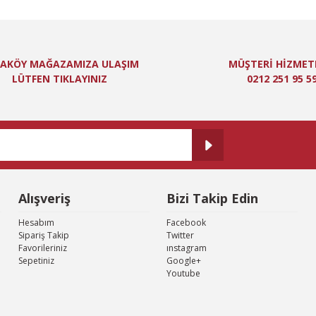
Bu ürüne ilk yorumu siz yapın!
itesiz, bozuk veya görüntülenemiyor.
Yorum Yaz
ında eksik bilgiler bulunuyor.
AKÖY MAĞAZAMIZA ULAŞIM
MÜŞTERİ HİZMET
de hatalar bulunuyor.
LÜTFEN TIKLAYINIZ
0212 251 95 5
er sitelerden daha pahalı.
 farklı alternatifler olmalı.
Alışveriş
Bizi Takip Edin
Gönder
Hesabım
Facebook
Sipariş Takip
Twitter
Favorileriniz
ınstagram
Sepetiniz
Google+
Youtube