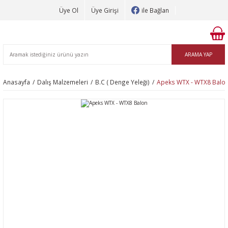
Üye Ol
Üye Girişi
ile Bağlan
ARAMA YAP
Anasayfa
Dalış Malzemeleri
B.C ( Denge Yeleği)
Apeks WTX - WTX8 Balo