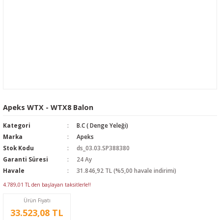
Apeks WTX - WTX8 Balon
Kategori
B.C ( Denge Yeleği)
Marka
Apeks
Stok Kodu
ds_03.03.SP388380
Garanti Süresi
24 Ay
Havale
31.846,92 TL (%5,00 havale indirimi)
4.789,01 TL den başlayan taksitlerle!!
Ürün Fiyatı
33.523,08 TL