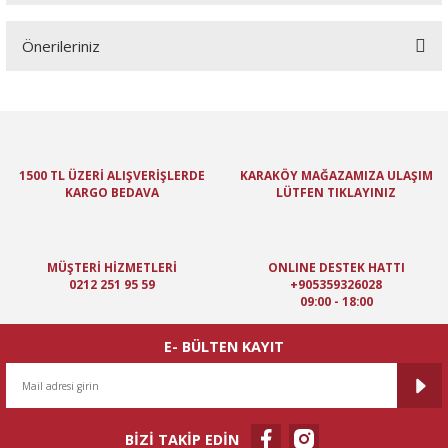
Önerileriniz
Yorum Yaz
Bu ürünün fiyat bilgisi, resim, ürün açıklamalarında ve diğer
konularda yetersiz gördüğünüz noktaları öneri formunu kullanarak
tarafımıza iletebilirsiniz.
Görüş ve önerileriniz için teşekkür ederiz.
1500 TL ÜZERİ ALIŞVERİŞLERDE
KARAKÖY MAĞAZAMIZA ULAŞIM
KARGO BEDAVA
LÜTFEN TIKLAYINIZ
Ürün resmi kalitesiz, bozuk veya görüntülenemiyor.
Ürün açıklamasında eksik bilgiler bulunuyor.
Ürün bilgilerinde hatalar bulunuyor.
MÜŞTERİ HİZMETLERİ
ONLINE DESTEK HATTI
Ürün fiyatı diğer sitelerden daha pahalı.
0212 251 95 59
+905359326028
09:00 - 18:00
Bu ürüne benzer farklı alternatifler olmalı.
E- BÜLTEN KAYIT
BİZİ TAKİP EDİN
Gönder