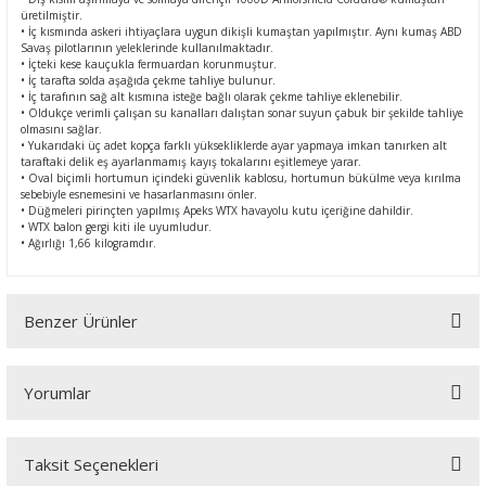
üretilmiştir.
• İç kısmında askeri ihtiyaçlara uygun dikişli kumaştan yapılmıştır. Aynı kumaş ABD
Savaş pilotlarının yeleklerinde kullanılmaktadır.
• İçteki kese kauçukla fermuardan korunmuştur.
• İç tarafta solda aşağıda çekme tahliye bulunur.
• İç tarafının sağ alt kısmına isteğe bağlı olarak çekme tahliye eklenebilir.
• Oldukçe verimli çalışan su kanalları dalıştan sonar suyun çabuk bir şekilde tahliye
olmasını sağlar.
• Yukarıdaki üç adet kopça farklı yüksekliklerde ayar yapmaya imkan tanırken alt
taraftaki delik eş ayarlanmamış kayış tokalarını eşitlemeye yarar.
• Oval biçimli hortumun içindeki güvenlik kablosu, hortumun bükülme veya kırılma
sebebiyle esnemesini ve hasarlanmasını önler.
• Düğmeleri pirinçten yapılmış Apeks WTX havayolu kutu içeriğine dahildir.
• WTX balon gergi kiti ile uyumludur.
• Ağırlığı 1,66 kilogramdır.
Benzer Ürünler
Yorumlar
Taksit Seçenekleri
Bu ürüne ilk yorumu siz yapın!