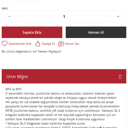
Adet:
Sepete Ekle
Hemen Al
Tavsiye Et
Yorum Yaz
Bu ürünü beğendiniz mi? Hemen Paylaşın!
Ürün Bilgisi
WTX ve WTX
D serisindeki harness, yüzdürme balonu ve aksesuarlar, sistemin modüler yapısı
sayesinde oldukça esnek bir şekilde isteğe ve ihtiyaca uygun olarak birleştirilebilir.
Her parça bir üst modelle değiştirilerek limitler zorlanabilir veya daha alt seviye
parçalarla kullanılarak her seviyede kullanıcıya hitap edecek şekilde düzenlenebilir.
WTX8 yüzdürme balonu, özellikle çift tüple kullanım için üretilmiştir. Yaklaşık 36,3
kilogram kaldırma kapasitesi vardır ve her koşulda sağlamlığını koruması için en
kaliteli ham maddelerden üretilmiştir. Gergi kitiyle kullanıma uygundur.
• Yaklaşık 36,3 kilograma kadar kaldırma kapasitesi sunar.
• Dış kısmı aşınmaya ve solmaya dirençli 1000D Armorshield Cordura® kumaştan