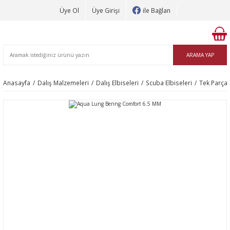
Üye Ol
Üye Girişi
ile Bağlan
ARAMA YAP
Anasayfa
Dalış Malzemeleri
Dalış Elbiseleri
Scuba Elbiseleri
Tek Parça 