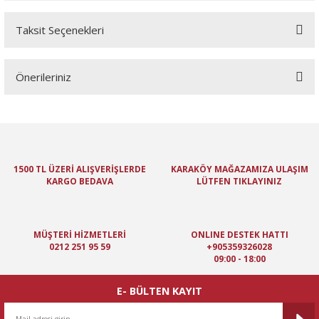
Taksit Seçenekleri
Bu ürüne ilk yorumu siz yapın!
Önerileriniz
Yorum Yaz
Bu ürünün fiyat bilgisi, resim, ürün açıklamalarında ve diğer
konularda yetersiz gördüğünüz noktaları öneri formunu kullanarak
tarafımıza iletebilirsiniz.
Görüş ve önerileriniz için teşekkür ederiz.
1500 TL ÜZERİ ALIŞVERİŞLERDE
KARAKÖY MAĞAZAMIZA ULAŞIM
KARGO BEDAVA
LÜTFEN TIKLAYINIZ
Ürün resmi kalitesiz, bozuk veya görüntülenemiyor.
Ürün açıklamasında eksik bilgiler bulunuyor.
Ürün bilgilerinde hatalar bulunuyor.
MÜŞTERİ HİZMETLERİ
ONLINE DESTEK HATTI
Ürün fiyatı diğer sitelerden daha pahalı.
0212 251 95 59
+905359326028
09:00 - 18:00
Bu ürüne benzer farklı alternatifler olmalı.
E- BÜLTEN KAYIT