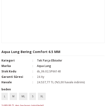
Aqua Lung Bering Comfort 6.5 MM
Kategori
Tek Parça Elbiseler
Marka
Aqua Lung
Stok Kodu
ds_06.02.SP66148
Garanti Süresi
24 Ay
Havale
24.537,77 TL (%5,00 havale indirimi)
beden
L
M
ML
S
XL
3.689,89 TL den başlayan taksitlerle!!