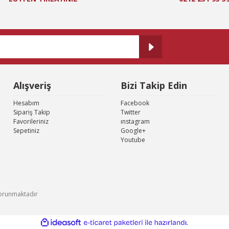
Gönder
Alışveriş
Bizi Takip Edin
Hesabım
Facebook
Sipariş Takip
Twitter
Favorileriniz
ınstagram
Sepetiniz
Google+
Youtube
e korunmaktadır
ile
ideasoft
e-