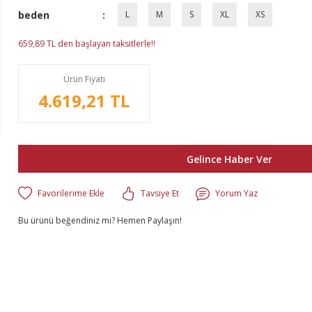
beden
L
M
S
XL
XS
659,89 TL den başlayan taksitlerle!!
Ürün Fiyatı
4.619,21 TL
Gelince Haber Ver
Tavsiye Et
Yorum Yaz
Bu ürünü beğendiniz mi? Hemen Paylaşın!