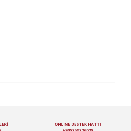
oktaları öneri formunu kullanarak tarafımıza iletebilirsiniz.
LERİ
ONLINE DESTEK HATTI
9
+905359326028