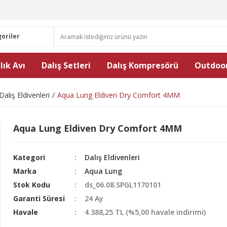
lık Avı
Dalış Setleri
Dalış Kompresörü
Outdoor
Dalış Eldivenleri
Aqua Lung Eldiven Dry Comfort 4MM
Aqua Lung Eldiven Dry Comfort 4MM
Kategori
Dalış Eldivenleri
Marka
Aqua Lung
Stok Kodu
ds_06.08.SPGL1170101
Garanti Süresi
24 Ay
Havale
4.388,25 TL (%5,00 havale indirimi)