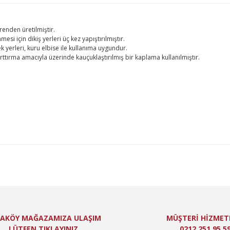
enden üretilmiştir.
mesi için dikiş yerleri üç kez yapıştırılmıştır.
k yerleri, kuru elbise ile kullanıma uygundur.
ttırma amacıyla üzerinde kauçuklaştırılmış bir kaplama kullanılmıştır.
lgisi, resim, ürün açıklamalarında ve diğer konularda yetersiz gördüğünüz n
niz için teşekkür ederiz.
Bu ürüne ilk yorumu siz yapın!
itesiz, bozuk veya görüntülenemiyor.
Yorum Yaz
ında eksik bilgiler bulunuyor.
de hatalar bulunuyor.
er sitelerden daha pahalı.
 farklı alternatifler olmalı.
AKÖY MAĞAZAMIZA ULAŞIM
MÜŞTERİ HİZMET
LÜTFEN TIKLAYINIZ
0212 251 95 5