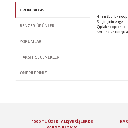
ÜRÜN BILGISI
4 mm Seeflex neopr
Su girişinin engellen
BENZER ÜRÜNLER
Çıplak neopren bile
Koruma ve tutuşu ar
YORUMLAR
Bu ürünün fiyat bi
Görüş ve önerileri
TAKSIT SEÇENEKLERI
Ürün resmi kal
ÖNERILERINIZ
Ürün açıklamas
Ürün bilgilerin
Ürün fiyatı diğ
Bu ürüne benzer
1500 TL ÜZERİ ALIŞVERİŞLERDE
KAR
KARGO BEDAVA