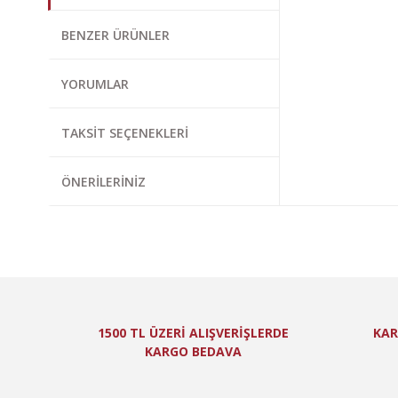
Bu ürünün fiyat bi
BENZER ÜRÜNLER
Görüş ve önerileri
YORUMLAR
Ürün resmi kal
Ürün açıklamas
TAKSIT SEÇENEKLERI
Ürün bilgilerin
Ürün fiyatı diğ
ÖNERILERINIZ
Bu ürüne benzer
1500 TL ÜZERİ ALIŞVERİŞLERDE
KAR
KARGO BEDAVA