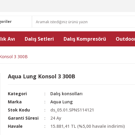
lık Avı
Dalış Setleri
Dalış Kompresörü
Outdoor
Konsol 3 300B
Aqua Lung Konsol 3 300B
Kategori
Dalış konsolları
Marka
Aqua Lung
Stok Kodu
ds_05.01.SPNS114121
Garanti Süresi
24 Ay
Havale
15.881,41 TL (%5,00 havale indirimi)