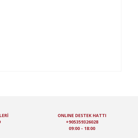
oktaları öneri formunu kullanarak tarafımıza iletebilirsiniz.
LERİ
ONLINE DESTEK HATTI
9
+905359326028
09:00 - 18:00