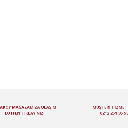
lgisi, resim, ürün açıklamalarında ve diğer konularda yetersiz gördüğünüz n
niz için teşekkür ederiz.
Bu ürüne ilk yorumu siz yapın!
itesiz, bozuk veya görüntülenemiyor.
Yorum Yaz
ında eksik bilgiler bulunuyor.
de hatalar bulunuyor.
er sitelerden daha pahalı.
 farklı alternatifler olmalı.
Gönder
AKÖY MAĞAZAMIZA ULAŞIM
MÜŞTERİ HİZMET
LÜTFEN TIKLAYINIZ
0212 251 95 5