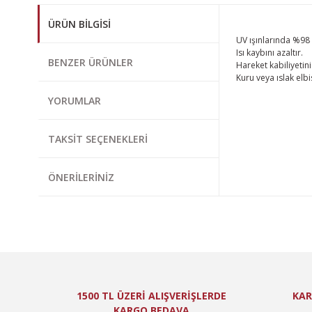
ÜRÜN BILGISI
UV ışınlarında %98
Isı kaybını azaltır.
BENZER ÜRÜNLER
Hareket kabiliyetin
Kuru veya ıslak elbis
YORUMLAR
Bu ürünün fiyat bi
TAKSIT SEÇENEKLERI
Görüş ve önerileri
ÖNERILERINIZ
Ürün resmi kal
Ürün açıklamas
Ürün bilgilerin
Ürün fiyatı diğ
Bu ürüne benzer
1500 TL ÜZERİ ALIŞVERİŞLERDE
KAR
KARGO BEDAVA