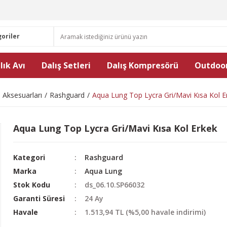
lık Avı
Dalış Setleri
Dalış Kompresörü
Outdoor
i Aksesuarları
Rashguard
Aqua Lung Top Lycra Gri/Mavi Kısa Kol E
Aqua Lung Top Lycra Gri/Mavi Kısa Kol Erkek
Kategori
Rashguard
Marka
Aqua Lung
Stok Kodu
ds_06.10.SP66032
Garanti Süresi
24 Ay
Havale
1.513,94 TL (%5,00 havale indirimi)