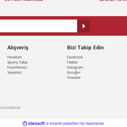
Gönder
Alışveriş
Bizi Takip Edin
Hesabım
Facebook
Sipariş Takip
Twitter
Favorileriniz
ınstagram
Sepetiniz
Google+
Youtube
e korunmaktadır
ile
ideasoft
e-