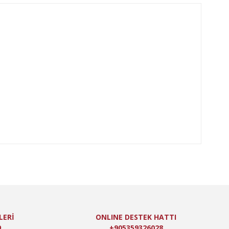
oktaları öneri formunu kullanarak tarafımıza iletebilirsiniz.
LERİ
ONLINE DESTEK HATTI
9
+905359326028