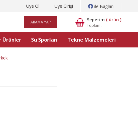
Üye Ol
Üye Girişi
ile Bağlan
Sepetim
(
ürün )
ARAMA YAP
Toplam :
 Ürünler
Su Sporları
Tekne Malzemeleri
rkek