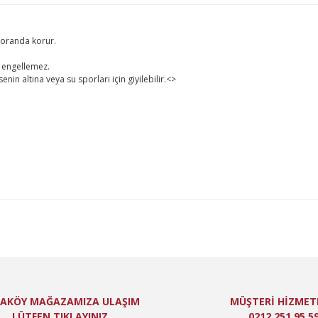
 oranda korur.
i engellemez.
enin altına veya su sporları için giyilebilir.<>
lgisi, resim, ürün açıklamalarında ve diğer konularda yetersiz gördüğünüz n
niz için teşekkür ederiz.
Bu ürüne ilk yorumu siz yapın!
itesiz, bozuk veya görüntülenemiyor.
Yorum Yaz
ında eksik bilgiler bulunuyor.
de hatalar bulunuyor.
er sitelerden daha pahalı.
 farklı alternatifler olmalı.
AKÖY MAĞAZAMIZA ULAŞIM
MÜŞTERİ HİZMET
LÜTFEN TIKLAYINIZ
0212 251 95 5