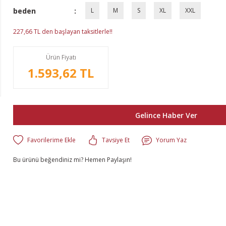
beden
L
M
S
XL
XXL
227,66 TL den başlayan taksitlerle!!
Ürün Fiyatı
1.593,62 TL
Gelince Haber Ver
Tavsiye Et
Yorum Yaz
Bu ürünü beğendiniz mi? Hemen Paylaşın!