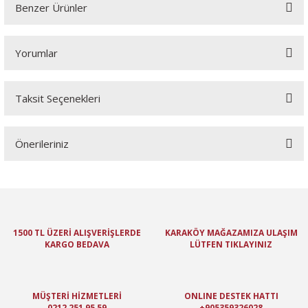
Benzer Ürünler
Yorumlar
Taksit Seçenekleri
Bu ürüne ilk yorumu siz yapın!
Önerileriniz
Yorum Yaz
Bu ürünün fiyat bilgisi, resim, ürün açıklamalarında ve diğer
konularda yetersiz gördüğünüz noktaları öneri formunu kullanarak
tarafımıza iletebilirsiniz.
Görüş ve önerileriniz için teşekkür ederiz.
1500 TL ÜZERİ ALIŞVERİŞLERDE
KARAKÖY MAĞAZAMIZA ULAŞIM
KARGO BEDAVA
LÜTFEN TIKLAYINIZ
Ürün resmi kalitesiz, bozuk veya görüntülenemiyor.
Ürün açıklamasında eksik bilgiler bulunuyor.
Ürün bilgilerinde hatalar bulunuyor.
MÜŞTERİ HİZMETLERİ
ONLINE DESTEK HATTI
Ürün fiyatı diğer sitelerden daha pahalı.
0212 251 95 59
+905359326028