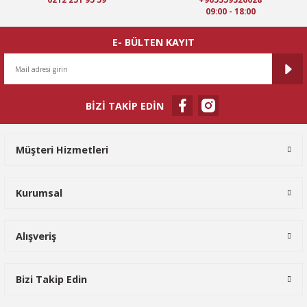
09:00 - 18:00
Bu ürüne benzer farklı alternatifler olmalı.
E- BÜLTEN KAYIT
BİZİ TAKİP EDİN
Gönder
Müşteri Hizmetleri
Kurumsal
Alışveriş
Bizi Takip Edin