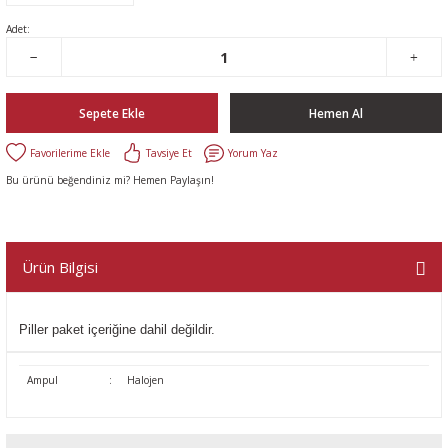
Adet:
Sepete Ekle
Hemen Al
Tavsiye Et
Yorum Yaz
Bu ürünü beğendiniz mi? Hemen Paylaşın!
Ürün Bilgisi
Piller paket içeriğine dahil değildir.
Ampul
:
Halojen