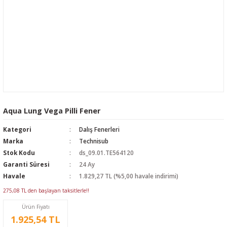
Aqua Lung Vega Pilli Fener
Kategori
Dalış Fenerleri
Marka
Technisub
Stok Kodu
ds_09.01.TE564120
Garanti Süresi
24 Ay
Havale
1.829,27 TL (%5,00 havale indirimi)
275,08 TL den başlayan taksitlerle!!
Ürün Fiyatı
1.925,54 TL