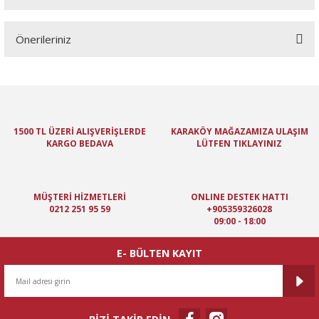
Bu ürüne ilk yorumu siz yapın!
Önerileriniz
Yorum Yaz
Bu ürünün fiyat bilgisi, resim, ürün açıklamalarında ve diğer
konularda yetersiz gördüğünüz noktaları öneri formunu kullanarak
tarafımıza iletebilirsiniz.
Görüş ve önerileriniz için teşekkür ederiz.
1500 TL ÜZERİ ALIŞVERİŞLERDE
KARAKÖY MAĞAZAMIZA ULAŞIM
KARGO BEDAVA
LÜTFEN TIKLAYINIZ
Ürün resmi kalitesiz, bozuk veya görüntülenemiyor.
Ürün açıklamasında eksik bilgiler bulunuyor.
Ürün bilgilerinde hatalar bulunuyor.
MÜŞTERİ HİZMETLERİ
ONLINE DESTEK HATTI
Ürün fiyatı diğer sitelerden daha pahalı.
0212 251 95 59
+905359326028
09:00 - 18:00
Bu ürüne benzer farklı alternatifler olmalı.
E- BÜLTEN KAYIT