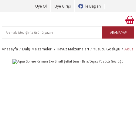
Üye Ol
Üye Girişi
ile Bağlan
ARAMA YAP
Anasayfa
Dalış Malzemeleri
Havuz Malzemeleri
Yüzücü Gözlüğü
Aqua S