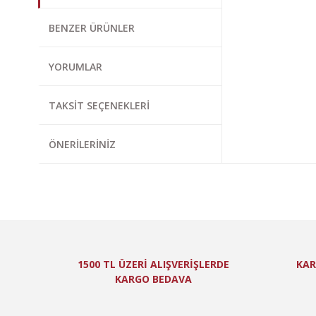
Bu ürünün fiyat bi
BENZER ÜRÜNLER
Görüş ve önerileri
YORUMLAR
Ürün resmi kal
Ürün açıklamas
TAKSIT SEÇENEKLERI
Ürün bilgilerin
Ürün fiyatı diğ
ÖNERILERINIZ
Bu ürüne benzer
1500 TL ÜZERİ ALIŞVERİŞLERDE
KAR
KARGO BEDAVA