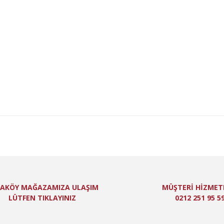
lgisi, resim, ürün açıklamalarında ve diğer konularda yetersiz gördüğünüz n
niz için teşekkür ederiz.
Bu ürüne ilk yorumu siz yapın!
itesiz, bozuk veya görüntülenemiyor.
Yorum Yaz
ında eksik bilgiler bulunuyor.
de hatalar bulunuyor.
er sitelerden daha pahalı.
 farklı alternatifler olmalı.
Gönder
AKÖY MAĞAZAMIZA ULAŞIM
MÜŞTERİ HİZMET
LÜTFEN TIKLAYINIZ
0212 251 95 5