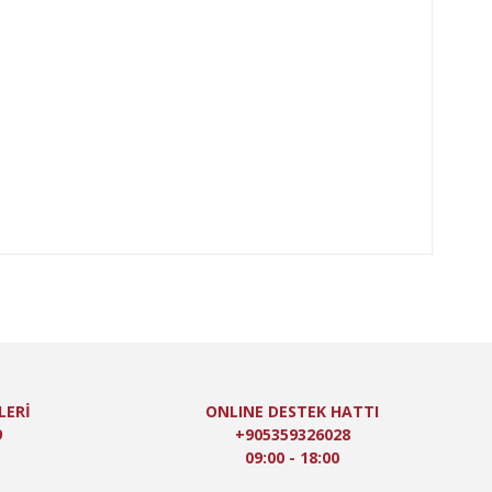
oktaları öneri formunu kullanarak tarafımıza iletebilirsiniz.
LERİ
ONLINE DESTEK HATTI
9
+905359326028
09:00 - 18:00