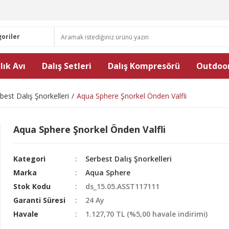
lık Avı
Dalış Setleri
Dalış Kompresörü
Outdoor
best Dalış Şnorkelleri
Aqua Sphere Şnorkel Önden Valfli
Aqua Sphere Şnorkel Önden Valfli
Kategori
Serbest Dalış Şnorkelleri
Marka
Aqua Sphere
Stok Kodu
ds_15.05.ASST117111
Garanti Süresi
24 Ay
Havale
1.127,70 TL (%5,00 havale indirimi)