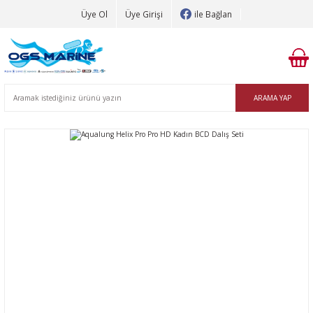
Üye Ol
Üye Girişi
ile Bağlan
ARAMA YAP