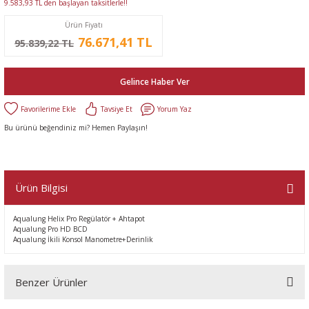
9.583,93 TL den başlayan taksitlerle!!
Ürün Fiyatı
76.671,41 TL
95.839,22 TL
Gelince Haber Ver
Tavsiye Et
Yorum Yaz
Bu ürünü beğendiniz mi? Hemen Paylaşın!
Ürün Bilgisi
Aqualung Helix Pro Regülatör + Ahtapot
Aqualung Pro HD BCD
Aqualung İkili Konsol Manometre+Derinlik
Benzer Ürünler