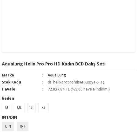
Aqualung Helix Pro Pro HD Kadın BCD Dalış Seti
Marka
Aqua Lung
Stok Kodu
ds_helixproprohdset(Kopya-5TF)
Havale
72.837,84 TL (%5,00 havale indirimi)
beden
M
ML
S
XS
INT/DIN
DIN
INT