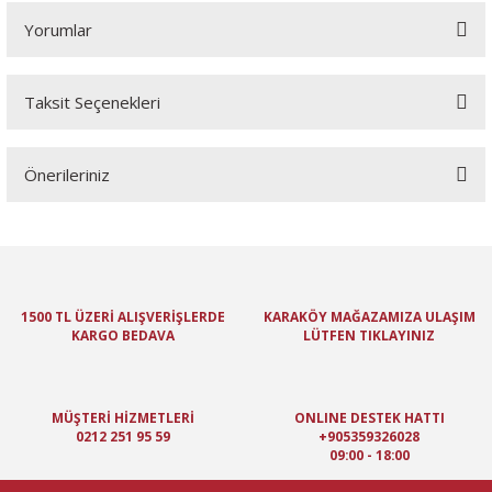
Yorumlar
Taksit Seçenekleri
Bu ürüne ilk yorumu siz yapın!
Önerileriniz
Yorum Yaz
Bu ürünün fiyat bilgisi, resim, ürün açıklamalarında ve diğer
konularda yetersiz gördüğünüz noktaları öneri formunu kullanarak
tarafımıza iletebilirsiniz.
Görüş ve önerileriniz için teşekkür ederiz.
1500 TL ÜZERİ ALIŞVERİŞLERDE
KARAKÖY MAĞAZAMIZA ULAŞIM
KARGO BEDAVA
LÜTFEN TIKLAYINIZ
Ürün resmi kalitesiz, bozuk veya görüntülenemiyor.
Ürün açıklamasında eksik bilgiler bulunuyor.
Ürün bilgilerinde hatalar bulunuyor.
MÜŞTERİ HİZMETLERİ
ONLINE DESTEK HATTI
Ürün fiyatı diğer sitelerden daha pahalı.
0212 251 95 59
+905359326028
09:00 - 18:00
Bu ürüne benzer farklı alternatifler olmalı.