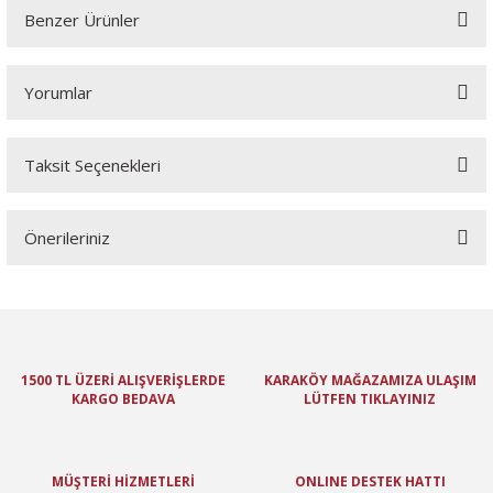
Benzer Ürünler
Yorumlar
Taksit Seçenekleri
Bu ürüne ilk yorumu siz yapın!
Önerileriniz
Yorum Yaz
Bu ürünün fiyat bilgisi, resim, ürün açıklamalarında ve diğer
konularda yetersiz gördüğünüz noktaları öneri formunu kullanarak
tarafımıza iletebilirsiniz.
Görüş ve önerileriniz için teşekkür ederiz.
1500 TL ÜZERİ ALIŞVERİŞLERDE
KARAKÖY MAĞAZAMIZA ULAŞIM
KARGO BEDAVA
LÜTFEN TIKLAYINIZ
Ürün resmi kalitesiz, bozuk veya görüntülenemiyor.
Ürün açıklamasında eksik bilgiler bulunuyor.
Ürün bilgilerinde hatalar bulunuyor.
MÜŞTERİ HİZMETLERİ
ONLINE DESTEK HATTI