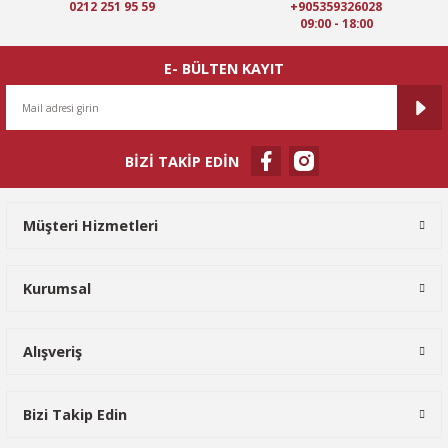
Ürün fiyatı diğer sitelerden daha pahalı.
0212 251 95 59
+905359326028
09:00 - 18:00
Bu ürüne benzer farklı alternatifler olmalı.
E- BÜLTEN KAYIT
BİZİ TAKİP EDİN
Gönder
Müşteri Hizmetleri
Kurumsal
Alışveriş
Bizi Takip Edin