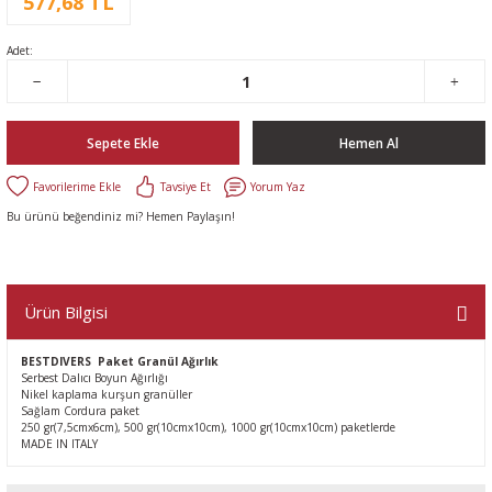
577,68 TL
Adet:
Sepete Ekle
Hemen Al
Tavsiye Et
Yorum Yaz
Bu ürünü beğendiniz mi? Hemen Paylaşın!
Ürün Bilgisi
BESTDIVERS Paket Granül Ağırlık
Serbest Dalıcı Boyun Ağırlığı
Nikel kaplama kurşun granüller
Sağlam Cordura paket
250 gr(7,5cmx6cm), 500 gr(10cmx10cm), 1000 gr(10cmx10cm) paketlerde
MADE IN ITALY