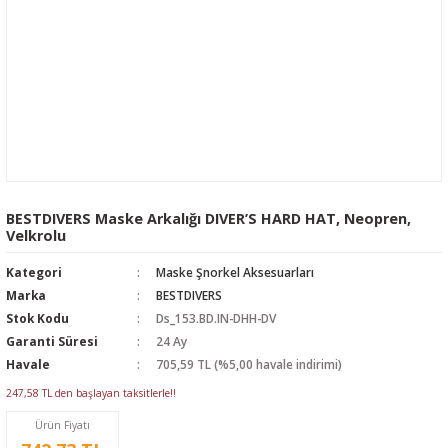
BESTDIVERS Maske Arkalığı DIVER’S HARD HAT, Neopren,
Velkrolu
Kategori
Maske Şnorkel Aksesuarları
Marka
BESTDIVERS
Stok Kodu
Ds_153.BD.IN-DHH-DV
Garanti Süresi
24 Ay
Havale
705,59 TL (%5,00 havale indirimi)
247,58 TL den başlayan taksitlerle!!
Ürün Fiyatı