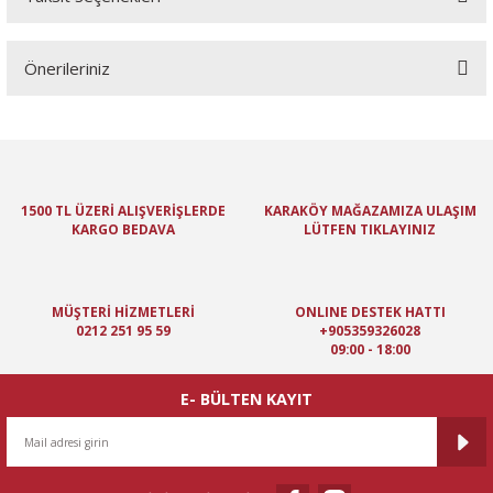
Bu ürüne ilk yorumu siz yapın!
Önerileriniz
Yorum Yaz
Bu ürünün fiyat bilgisi, resim, ürün açıklamalarında ve diğer
konularda yetersiz gördüğünüz noktaları öneri formunu kullanarak
tarafımıza iletebilirsiniz.
Görüş ve önerileriniz için teşekkür ederiz.
1500 TL ÜZERİ ALIŞVERİŞLERDE
KARAKÖY MAĞAZAMIZA ULAŞIM
KARGO BEDAVA
LÜTFEN TIKLAYINIZ
Ürün resmi kalitesiz, bozuk veya görüntülenemiyor.
Ürün açıklamasında eksik bilgiler bulunuyor.
Ürün bilgilerinde hatalar bulunuyor.
MÜŞTERİ HİZMETLERİ
ONLINE DESTEK HATTI
Ürün fiyatı diğer sitelerden daha pahalı.
0212 251 95 59
+905359326028
09:00 - 18:00
Bu ürüne benzer farklı alternatifler olmalı.
E- BÜLTEN KAYIT