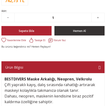
742,73 TL
Adet:
Sepete Ekle
Hemen Al
Tavsiye Et
Yorum Yaz
Bu ürünü beğendiniz mi? Hemen Paylaşın!
Ürün Bilgisi
BESTDIVERS Maske Arkalığı, Neopren, Velkrolu
Çift yapraklı kayış, dalış sırasında rahatlığı artırarak
maskeyi kolaylıkla takmanıza olanak tanır.
Dahası, neopren, maskenin kendisine biraz pozitif
kaldırma özelliğine sahiptir.