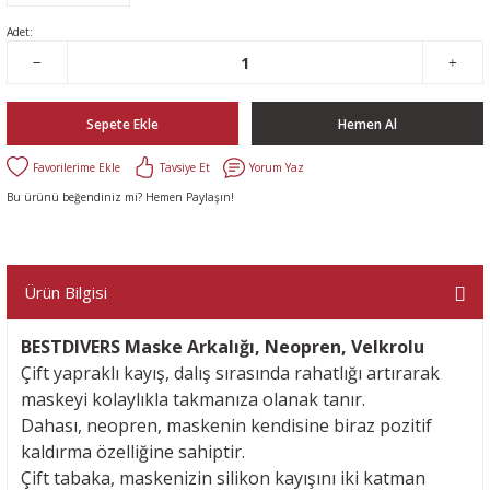
Adet:
Sepete Ekle
Hemen Al
Tavsiye Et
Yorum Yaz
Bu ürünü beğendiniz mi? Hemen Paylaşın!
Ürün Bilgisi
BESTDIVERS Maske Arkalığı, Neopren, Velkrolu
Çift yapraklı kayış, dalış sırasında rahatlığı artırarak
maskeyi kolaylıkla takmanıza olanak tanır.
Dahası, neopren, maskenin kendisine biraz pozitif
kaldırma özelliğine sahiptir.
Çift tabaka, maskenizin silikon kayışını iki katman