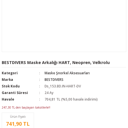
BESTDIVERS Maske Arkalığı HART, Neopren, Velkrolu
Kategori
Maske Şnorkel Aksesuarları
Marka
BESTDIVERS
Stok Kodu
Ds_153.BD.IN-HART-DV
Garanti Süresi
24 Ay
Havale
704,81 TL (%5,00 havale indirimi)
247,30 TL den başlayan taksitlerle!!
Ürün Fiyatı
741,90 TL