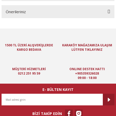
Önerileriniz
Yorum Yaz
Bu ürünün fiyat bilgisi, resim, ürün açıklamalarında ve diğer
konularda yetersiz gördüğünüz noktaları öneri formunu kullanarak
tarafımıza iletebilirsiniz.
Görüş ve önerileriniz için teşekkür ederiz.
1500 TL ÜZERİ ALIŞVERİŞLERDE
KARAKÖY MAĞAZAMIZA ULAŞIM
KARGO BEDAVA
LÜTFEN TIKLAYINIZ
Ürün resmi kalitesiz, bozuk veya görüntülenemiyor.
Ürün açıklamasında eksik bilgiler bulunuyor.
Ürün bilgilerinde hatalar bulunuyor.
MÜŞTERİ HİZMETLERİ
ONLINE DESTEK HATTI
Ürün fiyatı diğer sitelerden daha pahalı.
0212 251 95 59
+905359326028
09:00 - 18:00
Bu ürüne benzer farklı alternatifler olmalı.
E- BÜLTEN KAYIT
BİZİ TAKİP EDİN
Gönder