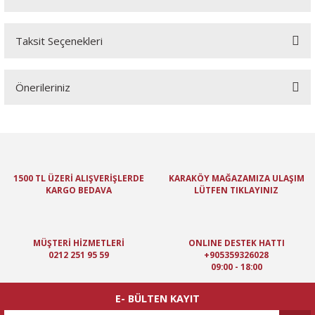
Taksit Seçenekleri
Bu ürüne ilk yorumu siz yapın!
Önerileriniz
Yorum Yaz
Bu ürünün fiyat bilgisi, resim, ürün açıklamalarında ve diğer
konularda yetersiz gördüğünüz noktaları öneri formunu kullanarak
tarafımıza iletebilirsiniz.
Görüş ve önerileriniz için teşekkür ederiz.
1500 TL ÜZERİ ALIŞVERİŞLERDE
KARAKÖY MAĞAZAMIZA ULAŞIM
KARGO BEDAVA
LÜTFEN TIKLAYINIZ
Ürün resmi kalitesiz, bozuk veya görüntülenemiyor.
Ürün açıklamasında eksik bilgiler bulunuyor.
Ürün bilgilerinde hatalar bulunuyor.
MÜŞTERİ HİZMETLERİ
ONLINE DESTEK HATTI
Ürün fiyatı diğer sitelerden daha pahalı.
0212 251 95 59
+905359326028
09:00 - 18:00
Bu ürüne benzer farklı alternatifler olmalı.
E- BÜLTEN KAYIT