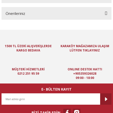
Bu ürüne ilk yorumu siz yapın!
Önerileriniz
Yorum Yaz
Bu ürünün fiyat bilgisi, resim, ürün açıklamalarında ve diğer
konularda yetersiz gördüğünüz noktaları öneri formunu kullanarak
tarafımıza iletebilirsiniz.
Görüş ve önerileriniz için teşekkür ederiz.
1500 TL ÜZERİ ALIŞVERİŞLERDE
KARAKÖY MAĞAZAMIZA ULAŞIM
KARGO BEDAVA
LÜTFEN TIKLAYINIZ
Ürün resmi kalitesiz, bozuk veya görüntülenemiyor.
Ürün açıklamasında eksik bilgiler bulunuyor.
Ürün bilgilerinde hatalar bulunuyor.
MÜŞTERİ HİZMETLERİ
ONLINE DESTEK HATTI
Ürün fiyatı diğer sitelerden daha pahalı.
0212 251 95 59
+905359326028
09:00 - 18:00
Bu ürüne benzer farklı alternatifler olmalı.
E- BÜLTEN KAYIT
BİZİ TAKİP EDİN