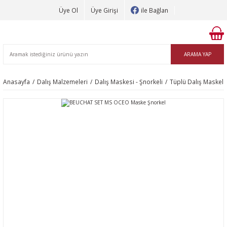
Üye Ol
Üye Girişi
ile Bağlan
ARAMA YAP
Anasayfa
Dalış Malzemeleri
Dalış Maskesi - Şnorkeli
Tüplü Dalış Maskele