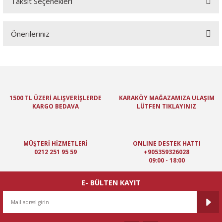
Taksit Seçenekleri
Bu ürüne ilk yorumu siz yapın!
Önerileriniz
Yorum Yaz
Bu ürünün fiyat bilgisi, resim, ürün açıklamalarında ve diğer
konularda yetersiz gördüğünüz noktaları öneri formunu kullanarak
tarafımıza iletebilirsiniz.
Görüş ve önerileriniz için teşekkür ederiz.
1500 TL ÜZERİ ALIŞVERİŞLERDE
KARAKÖY MAĞAZAMIZA ULAŞIM
KARGO BEDAVA
LÜTFEN TIKLAYINIZ
Ürün resmi kalitesiz, bozuk veya görüntülenemiyor.
Ürün açıklamasında eksik bilgiler bulunuyor.
Ürün bilgilerinde hatalar bulunuyor.
MÜŞTERİ HİZMETLERİ
ONLINE DESTEK HATTI
Ürün fiyatı diğer sitelerden daha pahalı.
0212 251 95 59
+905359326028
09:00 - 18:00
Bu ürüne benzer farklı alternatifler olmalı.
E- BÜLTEN KAYIT