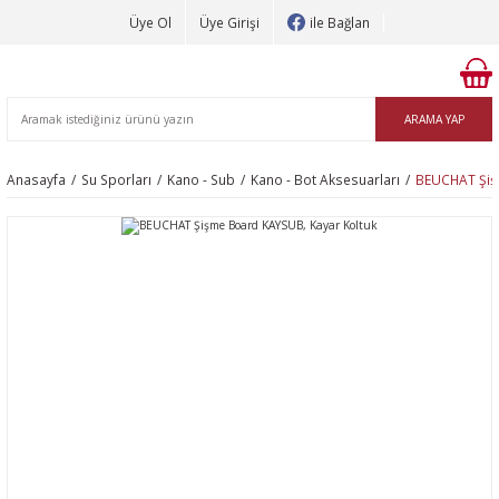
Üye Ol
Üye Girişi
ile Bağlan
ARAMA YAP
Anasayfa
Su Sporları
Kano - Sub
Kano - Bot Aksesuarları
BEUCHAT Şiş