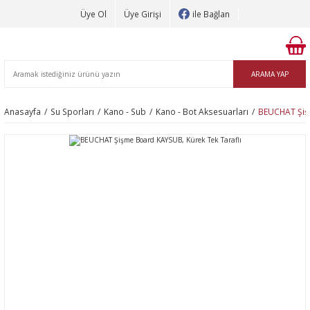
Üye Ol
Üye Girişi
ile Bağlan
ARAMA YAP
Anasayfa
Su Sporları
Kano - Sub
Kano - Bot Aksesuarları
BEUCHAT Şişm