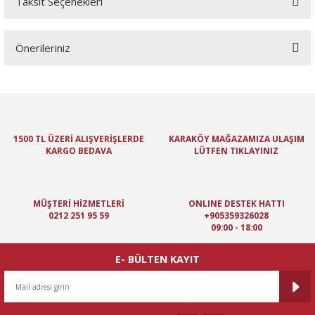
Taksit Seçenekleri
Bu ürüne ilk yorumu siz yapın!
Önerileriniz
Yorum Yaz
Bu ürünün fiyat bilgisi, resim, ürün açıklamalarında ve diğer
konularda yetersiz gördüğünüz noktaları öneri formunu kullanarak
tarafımıza iletebilirsiniz.
Görüş ve önerileriniz için teşekkür ederiz.
1500 TL ÜZERİ ALIŞVERİŞLERDE
KARAKÖY MAĞAZAMIZA ULAŞIM
KARGO BEDAVA
LÜTFEN TIKLAYINIZ
Ürün resmi kalitesiz, bozuk veya görüntülenemiyor.
Ürün açıklamasında eksik bilgiler bulunuyor.
Ürün bilgilerinde hatalar bulunuyor.
MÜŞTERİ HİZMETLERİ
ONLINE DESTEK HATTI
Ürün fiyatı diğer sitelerden daha pahalı.
0212 251 95 59
+905359326028
09:00 - 18:00
Bu ürüne benzer farklı alternatifler olmalı.
E- BÜLTEN KAYIT