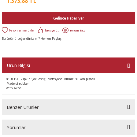
1.373,88 TL
Gelince Haber Ver
Tavsiye Et
Yorum Yaz
Bu ürünü beğendiniz mi? Hemen Paylaşın!
Ürün Bilgisi
BEUCHAT Zıpkın Şok lastiği profesyonel kırmızı silikon pıgtail
Made of rubber
With swivel
Benzer Ürünler
Yorumlar