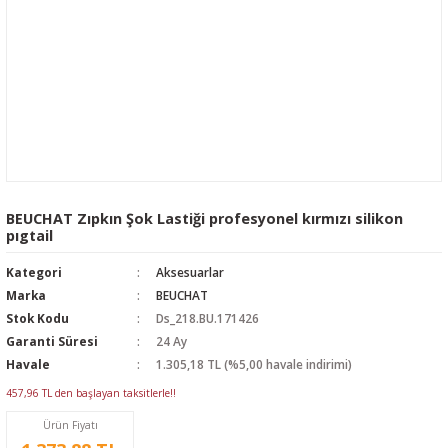
BEUCHAT Zıpkın Şok Lastiği profesyonel kırmızı silikon
pıgtail
Kategori
Aksesuarlar
Marka
BEUCHAT
Stok Kodu
Ds_218.BU.171426
Garanti Süresi
24 Ay
Havale
1.305,18 TL (%5,00 havale indirimi)
457,96 TL den başlayan taksitlerle!!
Ürün Fiyatı