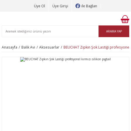
Üye Ol
Üye Girişi
ile Bağlan
ARAMA YAP
Anasayfa
Balık Avı
Aksesuarlar
BEUCHAT Zıpkın Şok Lastiği profesyonel kı