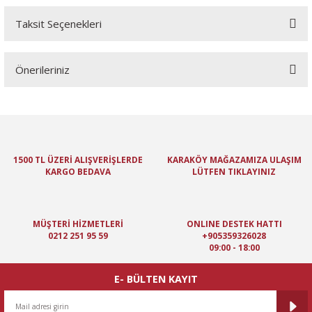
Taksit Seçenekleri
Bu ürüne ilk yorumu siz yapın!
Önerileriniz
Yorum Yaz
Bu ürünün fiyat bilgisi, resim, ürün açıklamalarında ve diğer
konularda yetersiz gördüğünüz noktaları öneri formunu kullanarak
tarafımıza iletebilirsiniz.
Görüş ve önerileriniz için teşekkür ederiz.
1500 TL ÜZERİ ALIŞVERİŞLERDE
KARAKÖY MAĞAZAMIZA ULAŞIM
KARGO BEDAVA
LÜTFEN TIKLAYINIZ
Ürün resmi kalitesiz, bozuk veya görüntülenemiyor.
Ürün açıklamasında eksik bilgiler bulunuyor.
Ürün bilgilerinde hatalar bulunuyor.
MÜŞTERİ HİZMETLERİ
ONLINE DESTEK HATTI
Ürün fiyatı diğer sitelerden daha pahalı.
0212 251 95 59
+905359326028
09:00 - 18:00
Bu ürüne benzer farklı alternatifler olmalı.
E- BÜLTEN KAYIT