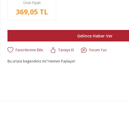
Ürün Fiyatı
369,05 TL
Gelince Haber Ver
Tavsiye Et
Yorum Yaz
Bu ürünü beğendiniz mi? Hemen Paylaşın!
lgisi, resim, ürün açıklamalarında ve diğer konularda yetersiz gördüğünüz n