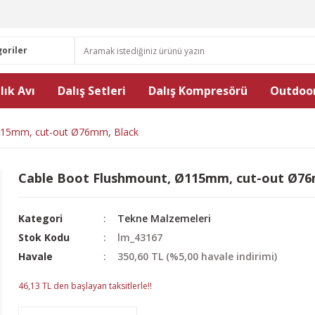
lık Avı
Dalış Setleri
Dalış Kompresörü
Outdoor
115mm, cut-out Ø76mm, Black
Cable Boot Flushmount, Ø115mm, cut-out Ø76
Kategori
Tekne Malzemeleri
Stok Kodu
lm_43167
Havale
350,60 TL (%5,00 havale indirimi)
46,13 TL den başlayan taksitlerle!!