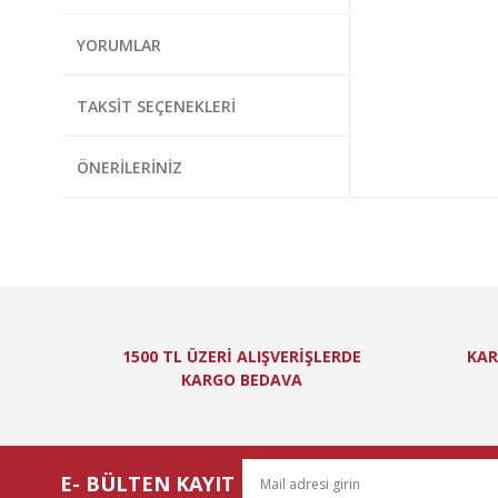
Görüş ve önerileri
YORUMLAR
Ürün resmi kal
Ürün açıklamas
TAKSIT SEÇENEKLERI
Ürün bilgilerin
Ürün fiyatı diğ
ÖNERILERINIZ
Bu ürüne benzer
1500 TL ÜZERİ ALIŞVERİŞLERDE
KAR
KARGO BEDAVA
E- BÜLTEN KAYIT