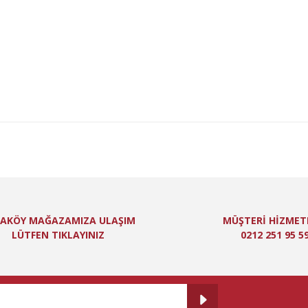
niz için teşekkür ederiz.
Bu ürüne ilk yorumu siz yapın!
itesiz, bozuk veya görüntülenemiyor.
Yorum Yaz
ında eksik bilgiler bulunuyor.
de hatalar bulunuyor.
er sitelerden daha pahalı.
 farklı alternatifler olmalı.
Gönder
AKÖY MAĞAZAMIZA ULAŞIM
MÜŞTERİ HİZMET
LÜTFEN TIKLAYINIZ
0212 251 95 5