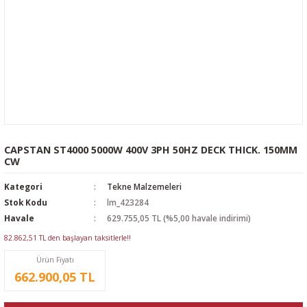
CAPSTAN ST4000 5000W 400V 3PH 50HZ DECK THICK. 150MM
CW
Kategori
Tekne Malzemeleri
Stok Kodu
lm_423284
Havale
629.755,05 TL (%5,00 havale indirimi)
82.862,51 TL den başlayan taksitlerle!!
Ürün Fiyatı
662.900,05 TL