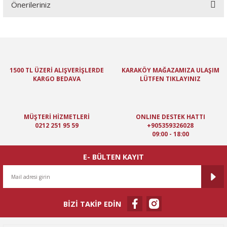
Önerileriniz
Yorum Yaz
Bu ürünün fiyat bilgisi, resim, ürün açıklamalarında ve diğer
konularda yetersiz gördüğünüz noktaları öneri formunu kullanarak
tarafımıza iletebilirsiniz.
Görüş ve önerileriniz için teşekkür ederiz.
1500 TL ÜZERİ ALIŞVERİŞLERDE
KARAKÖY MAĞAZAMIZA ULAŞIM
KARGO BEDAVA
LÜTFEN TIKLAYINIZ
Ürün resmi kalitesiz, bozuk veya görüntülenemiyor.
Ürün açıklamasında eksik bilgiler bulunuyor.
Ürün bilgilerinde hatalar bulunuyor.
MÜŞTERİ HİZMETLERİ
ONLINE DESTEK HATTI
Ürün fiyatı diğer sitelerden daha pahalı.
0212 251 95 59
+905359326028
09:00 - 18:00
Bu ürüne benzer farklı alternatifler olmalı.
E- BÜLTEN KAYIT
BİZİ TAKİP EDİN
Gönder