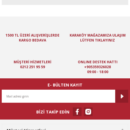
Bu ürünün fiyat bilgisi, resim, ürün açıklamalarında ve diğer
konularda yetersiz gördüğünüz noktaları öneri formunu kullanarak
tarafımıza iletebilirsiniz.
Görüş ve önerileriniz için teşekkür ederiz.
1500 TL ÜZERİ ALIŞVERİŞLERDE
KARAKÖY MAĞAZAMIZA ULAŞIM
KARGO BEDAVA
LÜTFEN TIKLAYINIZ
Ürün resmi kalitesiz, bozuk veya görüntülenemiyor.
Ürün açıklamasında eksik bilgiler bulunuyor.
Ürün bilgilerinde hatalar bulunuyor.
MÜŞTERİ HİZMETLERİ
ONLINE DESTEK HATTI
Ürün fiyatı diğer sitelerden daha pahalı.
0212 251 95 59
+905359326028
09:00 - 18:00
Bu ürüne benzer farklı alternatifler olmalı.
E- BÜLTEN KAYIT
BİZİ TAKİP EDİN
Gönder