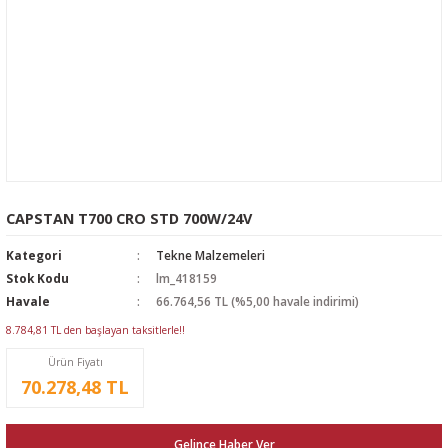
CAPSTAN T700 CRO STD 700W/24V
Kategori
Tekne Malzemeleri
Stok Kodu
lm_418159
Havale
66.764,56 TL (%5,00 havale indirimi)
8.784,81 TL den başlayan taksitlerle!!
Ürün Fiyatı
70.278,48 TL
Gelince Haber Ver