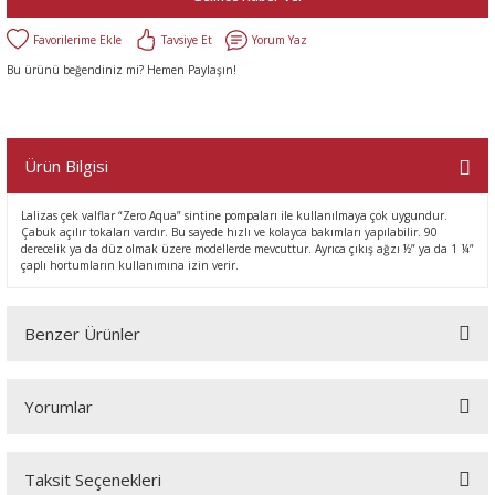
Tavsiye Et
Yorum Yaz
Bu ürünü beğendiniz mi? Hemen Paylaşın!
Ürün Bilgisi
Lalizas çek valflar “Zero Aqua” sintine pompaları ile kullanılmaya çok uygundur.
Çabuk açılır tokaları vardır. Bu sayede hızlı ve kolayca bakımları yapılabilir. 90
derecelik ya da düz olmak üzere modellerde mevcuttur. Ayrıca çıkış ağzı ½” ya da 1 ¼”
çaplı hortumların kullanımına izin verir.
Benzer Ürünler
Yorumlar
Taksit Seçenekleri
Bu ürüne ilk yorumu siz yapın!