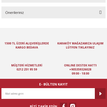
Önerileriniz
Yorum Yaz
Bu ürünün fiyat bilgisi, resim, ürün açıklamalarında ve diğer
konularda yetersiz gördüğünüz noktaları öneri formunu kullanarak
tarafımıza iletebilirsiniz.
Görüş ve önerileriniz için teşekkür ederiz.
1500 TL ÜZERİ ALIŞVERİŞLERDE
KARAKÖY MAĞAZAMIZA ULAŞIM
KARGO BEDAVA
LÜTFEN TIKLAYINIZ
Ürün resmi kalitesiz, bozuk veya görüntülenemiyor.
Ürün açıklamasında eksik bilgiler bulunuyor.
Ürün bilgilerinde hatalar bulunuyor.
MÜŞTERİ HİZMETLERİ
ONLINE DESTEK HATTI
Ürün fiyatı diğer sitelerden daha pahalı.
0212 251 95 59
+905359326028
09:00 - 18:00
Bu ürüne benzer farklı alternatifler olmalı.
E- BÜLTEN KAYIT
BİZİ TAKİP EDİN