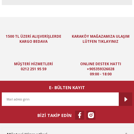
Bu ürünün fiyat bilgisi, resim, ürün açıklamalarında ve diğer
konularda yetersiz gördüğünüz noktaları öneri formunu kullanarak
tarafımıza iletebilirsiniz.
Görüş ve önerileriniz için teşekkür ederiz.
1500 TL ÜZERİ ALIŞVERİŞLERDE
KARAKÖY MAĞAZAMIZA ULAŞIM
KARGO BEDAVA
LÜTFEN TIKLAYINIZ
Ürün resmi kalitesiz, bozuk veya görüntülenemiyor.
Ürün açıklamasında eksik bilgiler bulunuyor.
Ürün bilgilerinde hatalar bulunuyor.
MÜŞTERİ HİZMETLERİ
ONLINE DESTEK HATTI
Ürün fiyatı diğer sitelerden daha pahalı.
0212 251 95 59
+905359326028
09:00 - 18:00
Bu ürüne benzer farklı alternatifler olmalı.
E- BÜLTEN KAYIT
BİZİ TAKİP EDİN
Gönder