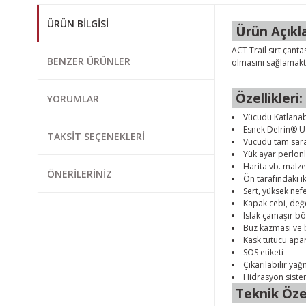
ÜRÜN BILGISI
Ürün Açıkl
ACT Trail sırt çanta
BENZER ÜRÜNLER
olmasını sağlamaktad
Özellikleri:
YORUMLAR
Vücudu Katlanabi
Esnek Delrin® U
TAKSIT SEÇENEKLERI
Vücudu tam sara
Yük ayar perlonl
Harita vb. malze
ÖNERILERINIZ
Ön tarafındaki i
Sert, yüksek nef
Kapak cebi, değe
Islak çamaşır b
Buz kazması ve b
Kask tutucu apar
SOS etiketi
Çıkarılabilir ya
Hidrasyon sistem
Teknik Özel