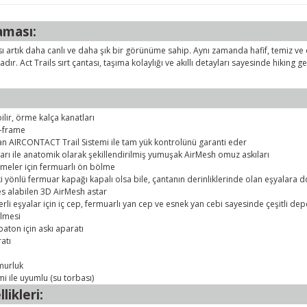
aması:
sı artık daha canlı ve daha şık bir görünüme sahip. Aynı zamanda hafif, temiz ve ç
ır. Act Trails sırt çantası, taşıma kolaylığı ve akıllı detayları sayesinde hiking gez
lir, örme kalça kanatları
-frame
n AIRCONTACT Trail Sistemi ile tam yük kontrolünü garanti eder
arı ile anatomik olarak şekillendirilmiş yumuşak AirMesh omuz askıları
meler için fermuarlı ön bölme
ki yönlü fermuar kapağı kapalı olsa bile, çantanın derinliklerinde olan eşyalara 
es alabilen 3D AirMesh astar
rli eşyalar için iç cep, fermuarlı yan cep ve esnek yan cebi sayesinde çeşitli d
ölmesi
aton için askı aparatı
atı
ğmurluk
i ile uyumlu (su torbası)
likleri: