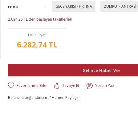
renk
GECE YARISI - FIRTINA
ZÜMRÜT- ANTRASİ
2.094,25 TL den başlayan taksitlerle!!
Ürün Fiyatı
6.282,74 TL
Gelince Haber Ver
Tavsiye Et
Yorum Yaz
Bu ürünü beğendiniz mi? Hemen Paylaşın!