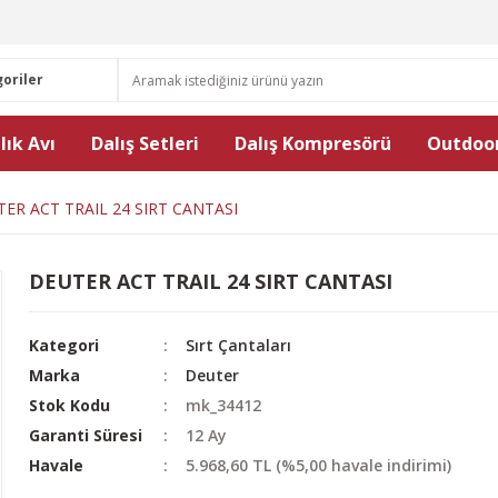
lık Avı
Dalış Setleri
Dalış Kompresörü
Outdoor
ER ACT TRAIL 24 SIRT CANTASI
DEUTER ACT TRAIL 24 SIRT CANTASI
Kategori
Sırt Çantaları
Marka
Deuter
Stok Kodu
mk_34412
Garanti Süresi
12 Ay
Havale
5.968,60 TL (%5,00 havale indirimi)