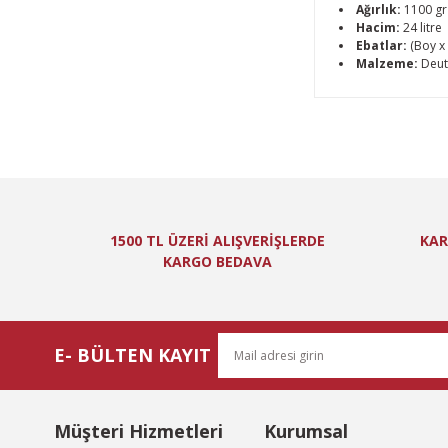
Ağırlık:
1100 gr
Hacim:
24 litre
Ebatlar:
(Boy x 
Malzeme:
Deute
Bu ürünün fiyat bi
Görüş ve önerileri
Ürün resmi kal
Ürün açıklamas
1500 TL ÜZERİ ALIŞVERİŞLERDE
KAR
Ürün bilgilerin
KARGO BEDAVA
Ürün fiyatı diğ
Bu ürüne benzer
E- BÜLTEN KAYIT
Müşteri Hizmetleri
Kurumsal