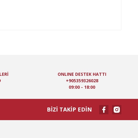
oktaları öneri formunu kullanarak tarafımıza iletebilirsiniz.
LERİ
ONLINE DESTEK HATTI
9
+905359326028
09:00 - 18:00
BİZİ TAKİP EDİN