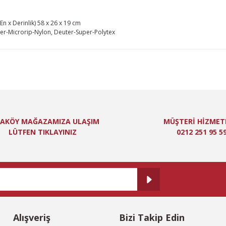
En x Derinlik) 58 x 26 x 19 cm
r-Microrip-Nylon, Deuter-Super-Polytex
lgisi, resim, ürün açıklamalarında ve diğer konularda yetersiz gördüğünüz n
niz için teşekkür ederiz.
Bu ürüne ilk yorumu siz yapın!
itesiz, bozuk veya görüntülenemiyor.
Yorum Yaz
ında eksik bilgiler bulunuyor.
AKÖY MAĞAZAMIZA ULAŞIM
MÜŞTERİ HİZMET
de hatalar bulunuyor.
LÜTFEN TIKLAYINIZ
0212 251 95 5
er sitelerden daha pahalı.
 farklı alternatifler olmalı.
Alışveriş
Bizi Takip Edin
Gönder