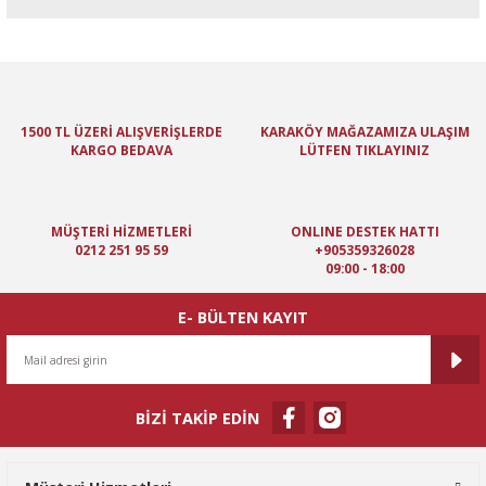
Bu ürünün fiyat bilgisi, resim, ürün açıklamalarında ve diğer
konularda yetersiz gördüğünüz noktaları öneri formunu kullanarak
tarafımıza iletebilirsiniz.
Görüş ve önerileriniz için teşekkür ederiz.
1500 TL ÜZERİ ALIŞVERİŞLERDE
KARAKÖY MAĞAZAMIZA ULAŞIM
KARGO BEDAVA
LÜTFEN TIKLAYINIZ
Ürün resmi kalitesiz, bozuk veya görüntülenemiyor.
Ürün açıklamasında eksik bilgiler bulunuyor.
Ürün bilgilerinde hatalar bulunuyor.
MÜŞTERİ HİZMETLERİ
ONLINE DESTEK HATTI
Ürün fiyatı diğer sitelerden daha pahalı.
0212 251 95 59
+905359326028
09:00 - 18:00
Bu ürüne benzer farklı alternatifler olmalı.
E- BÜLTEN KAYIT
BİZİ TAKİP EDİN
Gönder