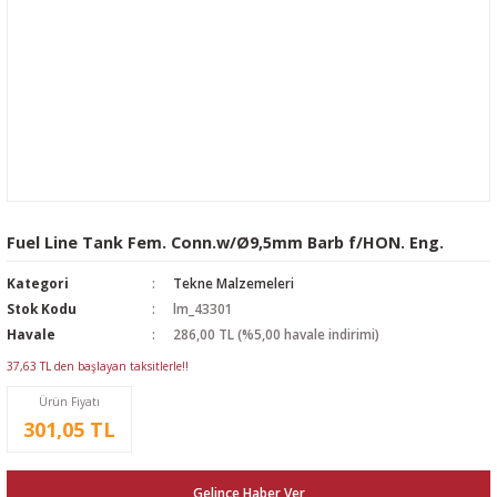
Fuel Line Tank Fem. Conn.w/Ø9,5mm Barb f/HON. Eng.
Kategori
Tekne Malzemeleri
Stok Kodu
lm_43301
Havale
286,00 TL (%5,00 havale indirimi)
37,63 TL den başlayan taksitlerle!!
Ürün Fiyatı
301,05 TL
Gelince Haber Ver