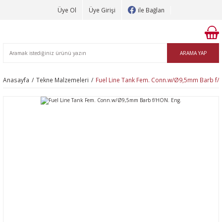
Üye Ol
Üye Girişi
ile Bağlan
ARAMA YAP
Anasayfa
Tekne Malzemeleri
Fuel Line Tank Fem. Conn.w/Ø9,5mm Barb f/