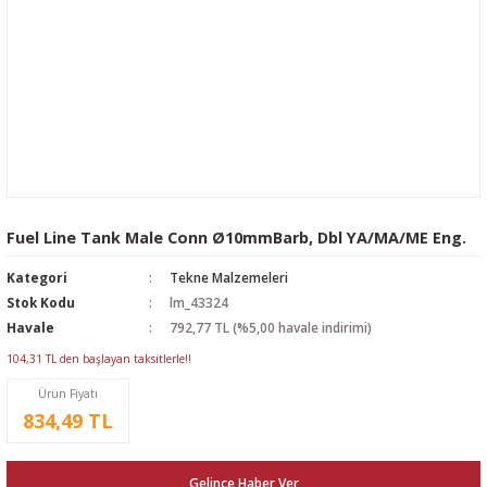
Fuel Line Tank Μale Conn Ø10mmBarb, Dbl YA/MA/ME Eng.
Kategori
Tekne Malzemeleri
Stok Kodu
lm_43324
Havale
792,77 TL (%5,00 havale indirimi)
104,31 TL den başlayan taksitlerle!!
Ürün Fiyatı
834,49 TL
Gelince Haber Ver