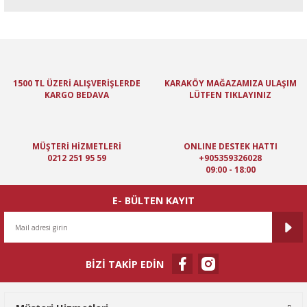
Bu ürünün fiyat bilgisi, resim, ürün açıklamalarında ve diğer
konularda yetersiz gördüğünüz noktaları öneri formunu kullanarak
tarafımıza iletebilirsiniz.
Görüş ve önerileriniz için teşekkür ederiz.
1500 TL ÜZERİ ALIŞVERİŞLERDE
KARAKÖY MAĞAZAMIZA ULAŞIM
KARGO BEDAVA
LÜTFEN TIKLAYINIZ
Ürün resmi kalitesiz, bozuk veya görüntülenemiyor.
Ürün açıklamasında eksik bilgiler bulunuyor.
Ürün bilgilerinde hatalar bulunuyor.
MÜŞTERİ HİZMETLERİ
ONLINE DESTEK HATTI
Ürün fiyatı diğer sitelerden daha pahalı.
0212 251 95 59
+905359326028
09:00 - 18:00
Bu ürüne benzer farklı alternatifler olmalı.
E- BÜLTEN KAYIT
BİZİ TAKİP EDİN
Gönder