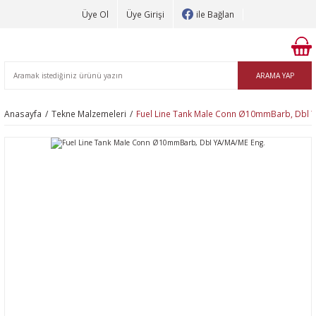
Üye Ol
Üye Girişi
ile Bağlan
ARAMA YAP
Anasayfa
Tekne Malzemeleri
Fuel Line Tank Μale Conn Ø10mmBarb, Dbl 