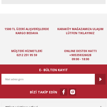
Bu ürünün fiyat bilgisi, resim, ürün açıklamalarında ve diğer
konularda yetersiz gördüğünüz noktaları öneri formunu kullanarak
tarafımıza iletebilirsiniz.
Görüş ve önerileriniz için teşekkür ederiz.
1500 TL ÜZERİ ALIŞVERİŞLERDE
KARAKÖY MAĞAZAMIZA ULAŞIM
KARGO BEDAVA
LÜTFEN TIKLAYINIZ
Ürün resmi kalitesiz, bozuk veya görüntülenemiyor.
Ürün açıklamasında eksik bilgiler bulunuyor.
Ürün bilgilerinde hatalar bulunuyor.
MÜŞTERİ HİZMETLERİ
ONLINE DESTEK HATTI
Ürün fiyatı diğer sitelerden daha pahalı.
0212 251 95 59
+905359326028
09:00 - 18:00
Bu ürüne benzer farklı alternatifler olmalı.
E- BÜLTEN KAYIT
BİZİ TAKİP EDİN
Gönder