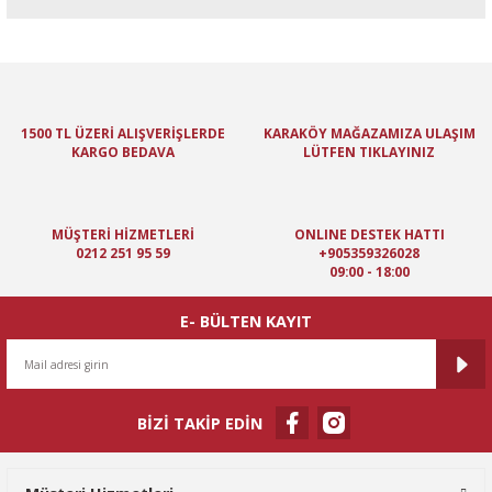
Bu ürünün fiyat bilgisi, resim, ürün açıklamalarında ve diğer
konularda yetersiz gördüğünüz noktaları öneri formunu kullanarak
tarafımıza iletebilirsiniz.
Görüş ve önerileriniz için teşekkür ederiz.
1500 TL ÜZERİ ALIŞVERİŞLERDE
KARAKÖY MAĞAZAMIZA ULAŞIM
KARGO BEDAVA
LÜTFEN TIKLAYINIZ
Ürün resmi kalitesiz, bozuk veya görüntülenemiyor.
Ürün açıklamasında eksik bilgiler bulunuyor.
Ürün bilgilerinde hatalar bulunuyor.
MÜŞTERİ HİZMETLERİ
ONLINE DESTEK HATTI
Ürün fiyatı diğer sitelerden daha pahalı.
0212 251 95 59
+905359326028
09:00 - 18:00
Bu ürüne benzer farklı alternatifler olmalı.
E- BÜLTEN KAYIT
BİZİ TAKİP EDİN
Gönder