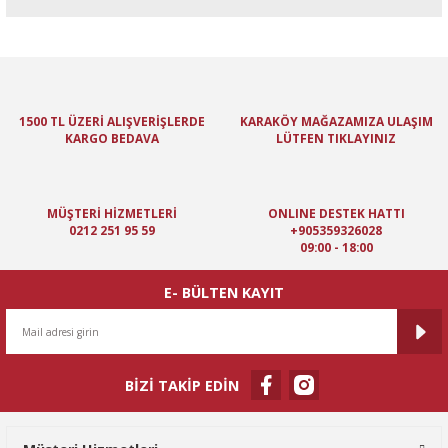
Bu ürünün fiyat bilgisi, resim, ürün açıklamalarında ve diğer
konularda yetersiz gördüğünüz noktaları öneri formunu kullanarak
tarafımıza iletebilirsiniz.
Görüş ve önerileriniz için teşekkür ederiz.
1500 TL ÜZERİ ALIŞVERİŞLERDE
KARAKÖY MAĞAZAMIZA ULAŞIM
KARGO BEDAVA
LÜTFEN TIKLAYINIZ
Ürün resmi kalitesiz, bozuk veya görüntülenemiyor.
Ürün açıklamasında eksik bilgiler bulunuyor.
Ürün bilgilerinde hatalar bulunuyor.
MÜŞTERİ HİZMETLERİ
ONLINE DESTEK HATTI
Ürün fiyatı diğer sitelerden daha pahalı.
0212 251 95 59
+905359326028
09:00 - 18:00
Bu ürüne benzer farklı alternatifler olmalı.
E- BÜLTEN KAYIT
BİZİ TAKİP EDİN
Gönder