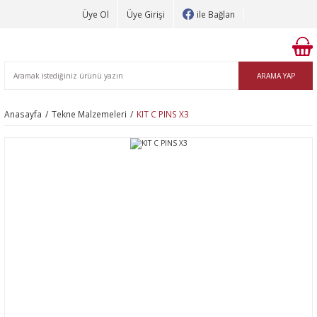
Üye Ol
Üye Girişi
ile Bağlan
ARAMA YAP
Anasayfa
Tekne Malzemeleri
KIT C PINS X3