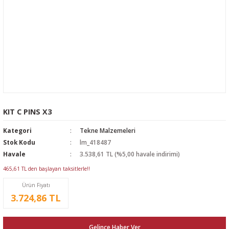
KIT C PINS X3
Kategori
Tekne Malzemeleri
Stok Kodu
lm_418487
Havale
3.538,61 TL (%5,00 havale indirimi)
465,61 TL den başlayan taksitlerle!!
Ürün Fiyatı
3.724,86 TL
Gelince Haber Ver