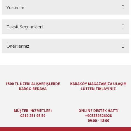
Yorumlar
Taksit Seçenekleri
Bu ürüne ilk yorumu siz yapın!
Önerileriniz
Yorum Yaz
Bu ürünün fiyat bilgisi, resim, ürün açıklamalarında ve diğer
konularda yetersiz gördüğünüz noktaları öneri formunu kullanarak
tarafımıza iletebilirsiniz.
Görüş ve önerileriniz için teşekkür ederiz.
1500 TL ÜZERİ ALIŞVERİŞLERDE
KARAKÖY MAĞAZAMIZA ULAŞIM
KARGO BEDAVA
LÜTFEN TIKLAYINIZ
Ürün resmi kalitesiz, bozuk veya görüntülenemiyor.
Ürün açıklamasında eksik bilgiler bulunuyor.
Ürün bilgilerinde hatalar bulunuyor.
MÜŞTERİ HİZMETLERİ
ONLINE DESTEK HATTI
Ürün fiyatı diğer sitelerden daha pahalı.
0212 251 95 59
+905359326028
09:00 - 18:00
Bu ürüne benzer farklı alternatifler olmalı.