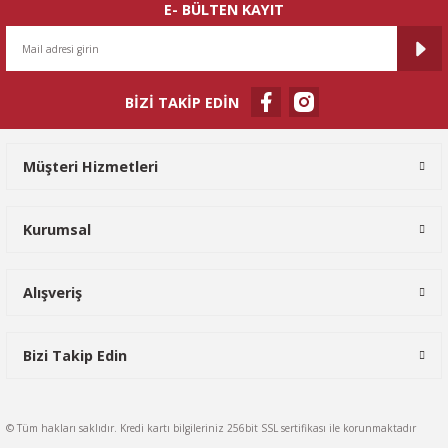
E- BÜLTEN KAYIT
BİZİ TAKİP EDİN
Gönder
Müşteri Hizmetleri
Kurumsal
Alışveriş
Bizi Takip Edin
© Tüm hakları saklıdır. Kredi kartı bilgileriniz 256bit SSL sertifikası ile korunmaktadır