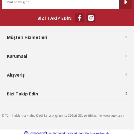
BİZİ TAKİP EDİN
Gönder
Müşteri Hizmetleri
Kurumsal
Alışveriş
Bizi Takip Edin
© Tüm hakları saklıdır. Kredi kartı bilgileriniz 256bit SSL sertifikası ile korunmaktadır
ideasoft
ile
e-