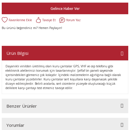
Gelince Haber Ver
Tavsiye Et
Yorum Yaz
Bu ürünü beğendiniz mi? Hemen Paylaşın!
Ürün Bilgisi
Dayanıklı vinilden üretilmiş olan kuru çantalar GPS, VHF ve cep telefonu gibi
elektronik aletlerinizi korumak için tasarlanmıştır. Şeffaf ön paneli sayesinde
içerisindekileri görmeniz çok kolaydır. İçindeki malzemelerin ağırlığına bağlı olarak
kuru çantalar yüzebilirler. Kuru çantalar sert koşullara karşı dayanacak şekilde
dizayn edilmişlerdir. Belirli aralarla, sert cisimlerin yüzeyde oluşturacağı küçük
deliklere karşı çantayı test etmeniz tavsiye edilir.
Benzer Ürünler
Yorumlar