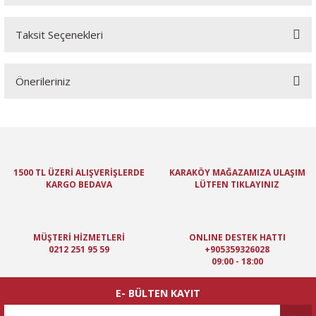
Taksit Seçenekleri
Bu ürüne ilk yorumu siz yapın!
Önerileriniz
Yorum Yaz
Bu ürünün fiyat bilgisi, resim, ürün açıklamalarında ve diğer
konularda yetersiz gördüğünüz noktaları öneri formunu kullanarak
tarafımıza iletebilirsiniz.
Görüş ve önerileriniz için teşekkür ederiz.
1500 TL ÜZERİ ALIŞVERİŞLERDE
KARAKÖY MAĞAZAMIZA ULAŞIM
KARGO BEDAVA
LÜTFEN TIKLAYINIZ
Ürün resmi kalitesiz, bozuk veya görüntülenemiyor.
Ürün açıklamasında eksik bilgiler bulunuyor.
Ürün bilgilerinde hatalar bulunuyor.
MÜŞTERİ HİZMETLERİ
ONLINE DESTEK HATTI
Ürün fiyatı diğer sitelerden daha pahalı.
0212 251 95 59
+905359326028
09:00 - 18:00
Bu ürüne benzer farklı alternatifler olmalı.
E- BÜLTEN KAYIT