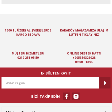
Bu ürünün fiyat bilgisi, resim, ürün açıklamalarında ve diğer
konularda yetersiz gördüğünüz noktaları öneri formunu kullanarak
tarafımıza iletebilirsiniz.
Görüş ve önerileriniz için teşekkür ederiz.
1500 TL ÜZERİ ALIŞVERİŞLERDE
KARAKÖY MAĞAZAMIZA ULAŞIM
KARGO BEDAVA
LÜTFEN TIKLAYINIZ
Ürün resmi kalitesiz, bozuk veya görüntülenemiyor.
Ürün açıklamasında eksik bilgiler bulunuyor.
Ürün bilgilerinde hatalar bulunuyor.
MÜŞTERİ HİZMETLERİ
ONLINE DESTEK HATTI
Ürün fiyatı diğer sitelerden daha pahalı.
0212 251 95 59
+905359326028
09:00 - 18:00
Bu ürüne benzer farklı alternatifler olmalı.
E- BÜLTEN KAYIT
BİZİ TAKİP EDİN
Gönder